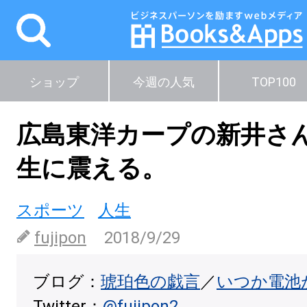
ショップ
今週の人気
TOP100
広島東洋カープの新井さ
生に震える。
スポーツ
人生
fujipon
2018/9/29
ブログ：
琥珀色の戯言
／
いつか電池
Twitter：
@fujipon2