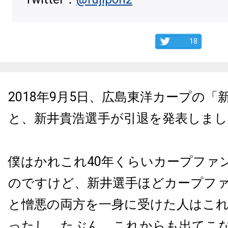
18
2018
年
9
月
5
日、広島東洋カープの「
と、新井貴浩選手が引退を発表しまし
僕はかれこれ
40
年くらいカープファ
のですけど、新井選手ほどカープフ
と憎悪の両方を一身に受けた人はこ
ったし、たぶん、これからも出てこ