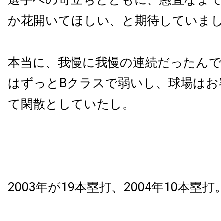
か花開いてほしい、と期待していま
本当に、我慢に我慢の連続だったん
はずっと
B
クラスで弱いし、球場はお
て閑散としていたし。
2003
年が
19
本塁打、
2004
年
10
本塁打