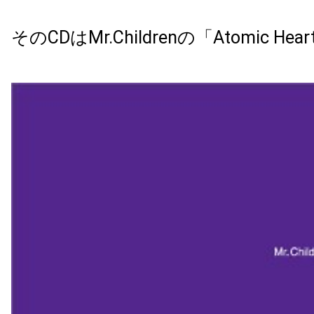
そのCDはMr.Childrenの「Atomic H