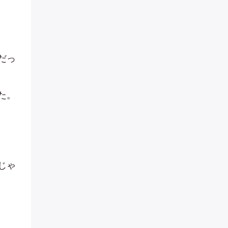
だっ
た。
じゃ