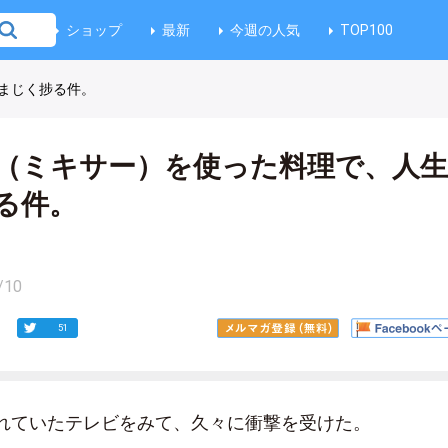
ショップ
最新
今週の人気
TOP100
まじく捗る件。
（ミキサー）を使った料理で、人
る件。
/10
51
れていたテレビをみて、久々に衝撃を受けた。