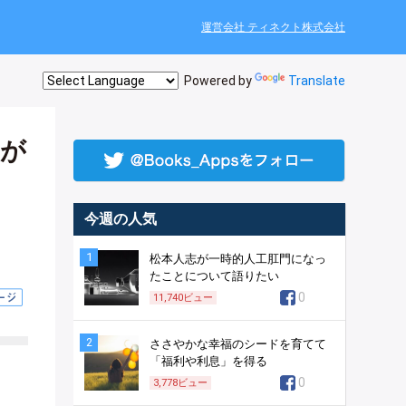
運営会社 ティネクト株式会社
Powered by
Translate
生が
今週の人気
1
松本人志が一時的人工肛門になっ
たことについて語りたい
0
11,740
ビュー
2
ささやかな幸福のシードを育てて
「福利や利息」を得る
0
3,778
ビュー