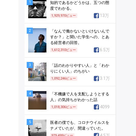
1
知的であるかどうかは、五つの態
度でわかる。
13万
1,929,970
ビュー
2
「なんで働かないといけないんで
すか？」と聞いた学生への、とあ
る経営者の回答。
6.5万
1,612,310
ビュー
3
「話のわかりやすい人」と「わか
りにくい人」のちがい
3.1万
1,092,246
ビュー
4
「不機嫌で人を支配しようとする
人」の気持ちがわかった話
4099
1,018,306
ビュー
5
医者の僕でも、コロナウイルスを
ナメていたが、間違っていた。
4.5万
979,499
ビュー