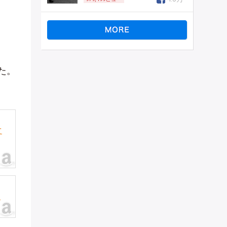
た。
て
）