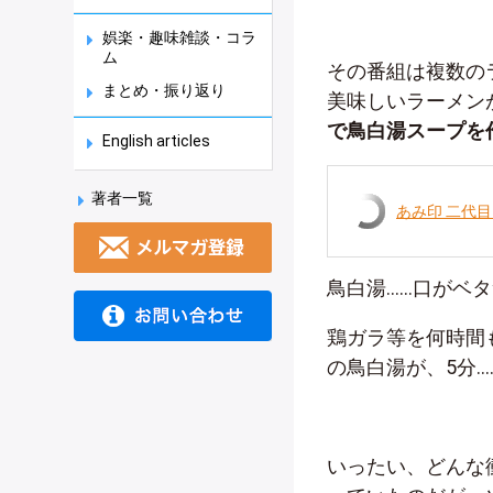
娯楽・趣味雑談・コラ
ム
その番組は複数の
まとめ・振り返り
美味しいラーメン
で鳥白湯スープを
English articles
著者一覧
あみ印 二代目
鳥白湯……口がベ
鶏ガラ等を何時間
の鳥白湯が、5分…
いったい、どんな