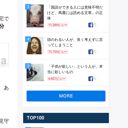
3
「国語ができる人には意味不明だ
けど、馬鹿には読める文章」の正
宅で
体
0
5分
11,289
ビュー
4
頭のわるい人が、良く考えずに言
ってしまうこと
0
71,755
ビュー
5
「子供が欲しい」という人が、本
当に欲しいもの
0
6,827
ビュー
、あ
TOP100
見守