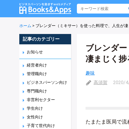
ホーム
>
ブレンダー（ミキサー）を使った料理で、人生が凄
記事のカテゴリー
ブレンダー
お知らせ
凄まじく捗
経営者向け
趣味
管理職向け
高須賀
2020/4
ビジネスパーソン向け
専門職向け
非営利セクター
学生向け
女性向け
たまたま医局で流
子育て世代向け