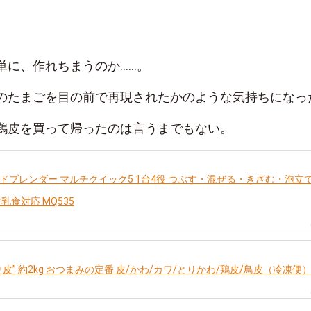
単に、作れちまうのか……。
のたまごを目の前で再現されたかのような気持ちになっ
鶏皮を買って帰ったのは言うまでもない。
ドブレンダー マルチクイック5 1台4役 つぶす・混ぜる・きざむ・泡立
乳食対応 MQ535
り皮” 約2kg おつまみの定番 皮/かわ/カワ/とりかわ/鶏皮/鳥皮（冷凍便