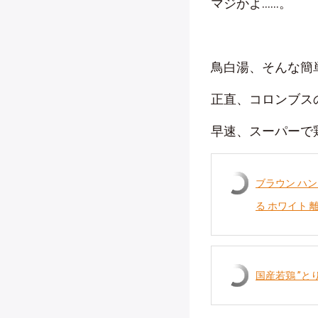
マジかよ……。
鳥白湯、そんな簡
正直、コロンブス
早速、スーパーで
ブラウン ハン
る ホワイト 離
国産若鶏 ”と