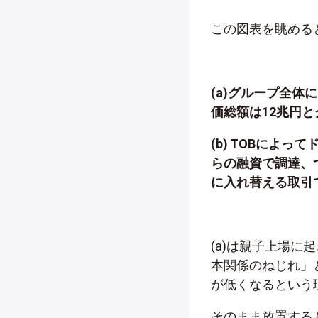
この図表を眺める
(a)グループ全体
価総額は12兆円と
(b) TOBによ
らの融資で調達、
に入れ替える取引
(a)は親子上場
本関係のねじれ」
が低くなるという
そのまま放置する