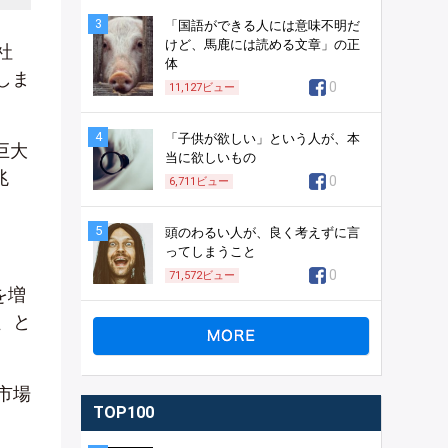
3
「国語ができる人には意味不明だ
けど、馬鹿には読める文章」の正
社
体
しま
0
11,127
ビュー
4
「子供が欲しい」という人が、本
巨大
当に欲しいもの
兆
0
6,711
ビュー
5
頭のわるい人が、良く考えずに言
ってしまうこと
0
71,572
ビュー
を増
、と
市場
TOP100