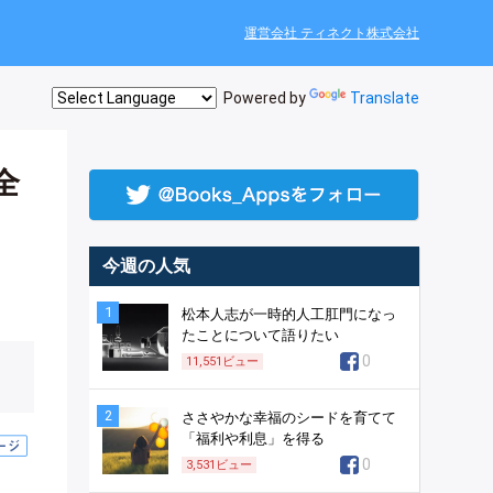
運営会社 ティネクト株式会社
Powered by
Translate
全
今週の人気
1
松本人志が一時的人工肛門になっ
たことについて語りたい
0
11,551
ビュー
2
ささやかな幸福のシードを育てて
「福利や利息」を得る
0
3,531
ビュー