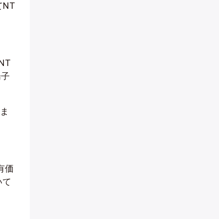
NT
NT
場子
いま
有価
いて