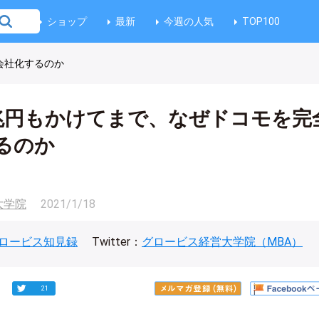
ショップ
最新
今週の人気
TOP100
会社化するのか
4兆円もかけてまで、なぜドコモを完
るのか
大学院
2021/1/18
ロービス知見録
Twitter：
グロービス経営大学院（MBA）
21