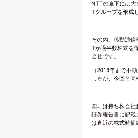
NTTの傘下には
Tグループを形成
その内、移動通信
Tが過半数株式を保
会社です。
（2018年まで不
したが、今回と同
図には持ち株会社お
証券報告書に記載
は直近の株式時価