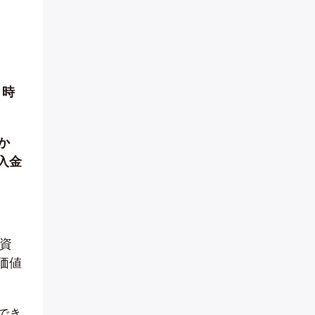
、時
か
入金
資
価値
でき