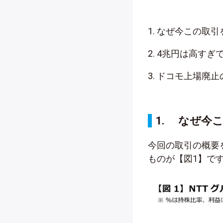
1. なぜ今この取
2. 4兆円は高すぎ
3. ドコモ上場廃
1. なぜ今
今回の取引の概要
ものが【図1】で