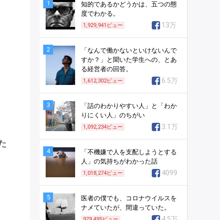
1
知的であるかどうかは、五つの態
度でわかる。
13万
1,929,941
ビュー
2
「なんで働かないといけないんで
すか？」と聞いた学生への、とあ
る経営者の回答。
6.5万
1,612,302
ビュー
3
「話のわかりやすい人」と「わか
りにくい人」のちがい
3.1万
1,092,234
ビュー
た
4
「不機嫌で人を支配しようとする
人」の気持ちがわかった話
4099
1,018,274
ビュー
5
医者の僕でも、コロナウイルスを
ナメていたが、間違っていた。
4.5万
979,495
ビュー