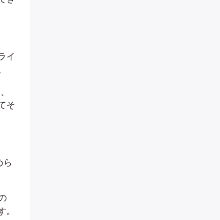
ライ
。
い、
てそ
めら
の
す。