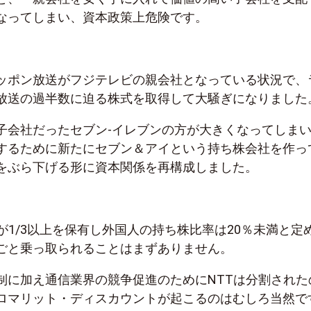
なってしまい、資本政策上危険です。
ッポン放送がフジテレビの親会社となっている状況で、
放送の過半数に迫る株式を取得して大騒ぎになりました
子会社だったセブン-イレブンの方が大きくなってしま
するために新たにセブン＆アイという持ち株会社を作っ
をぶら下げる形に資本関係を再構成しました。
が1/3以上を保有し外国人の持ち株比率は20％未満と定
ごと乗っ取られることはまずありません。
制に加え通信業界の競争促進のためにNTTは分割された
ロマリット・ディスカウントが起こるのはむしろ当然で