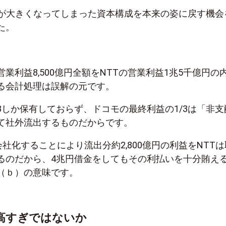
方が大きくなってしまった資本構成を本来の姿に戻す機会
た。
業利益8,500億円全額をNTTの営業利益1兆5千億円の
る会計処理は誤解の元です。
/3しか保有しておらず、ドコモの最終利益の1/3は「非支
て社外流出するものだからです。
会社化することにより流出分約2,800億円の利益をNTTは
るのだから、4兆円借金をしてもその利払いを十分賄え
（ｂ）の意味です。
は高すぎではないか