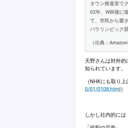
タウン推進室でク
02年、W杯後に
て、市民から愛さ
パラリンピック
（出典：Amazo
天野さんは対外的
知られています。
（NHKにも取り
0/01/0108.html
）
しかし社内的には
「役割の定義」