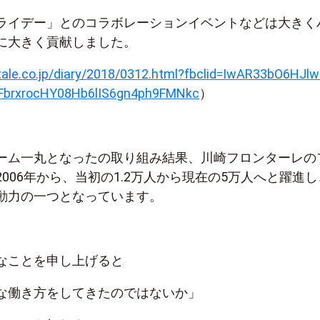
ライデー」とのコラボレーションイベントなどは大きく
に大きく貢献しました。
tale.co.jp/diary/2018/0312.html?fbclid=IwAR33bO6HJlw
FbrxrocHY08Hb6lIS6gn4ph9FMNkc
）
ーム一丸となったの取り組み結果、川崎フロンターレの
006年から、当初の1.2万人から現在の5万人へと躍進し
動力の一つとなっています。
なことを申し上げると
な働き方をしてきたのではないか」