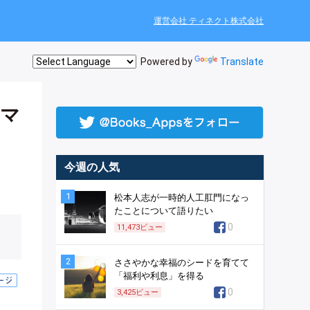
運営会社 ティネクト株式会社
Powered by
Translate
ツマ
今週の人気
1
松本人志が一時的人工肛門になっ
たことについて語りたい
0
11,473
ビュー
2
ささやかな幸福のシードを育てて
「福利や利息」を得る
0
3,425
ビュー