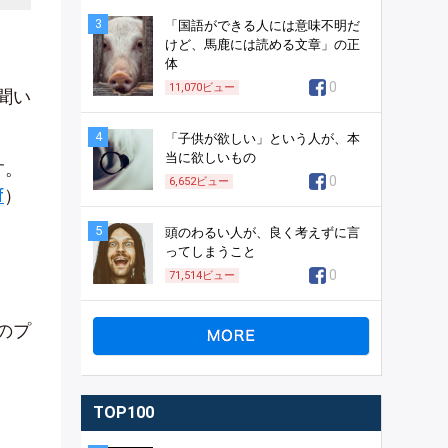
3
「国語ができる人には意味不明だ
けど、馬鹿には読める文章」の正
体
0
11,070
ビュー
聞い
4
「子供が欲しい」という人が、本
当に欲しいもの
す。
0
6,652
ビュー
f
）
5
頭のわるい人が、良く考えずに言
ってしまうこと
0
71,514
ビュー
のプ
TOP100