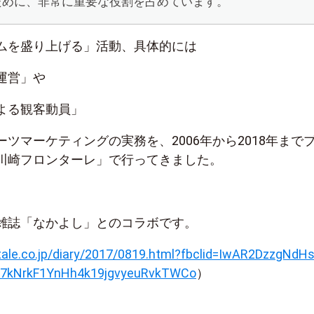
ために、非常に重要な役割を占めています。
ムを盛り上げる」活動、具体的には
運営」や
よる観客動員」
ツマーケティングの実務を、2006年から2018年まで
川崎フロンターレ」で行ってきました。
雑誌「なかよし」とのコラボです。
tale.co.jp/diary/2017/0819.html?fbclid=IwAR2DzzgNdHs
P17kNrkF1YnHh4k19jgvyeuRvkTWCo
）