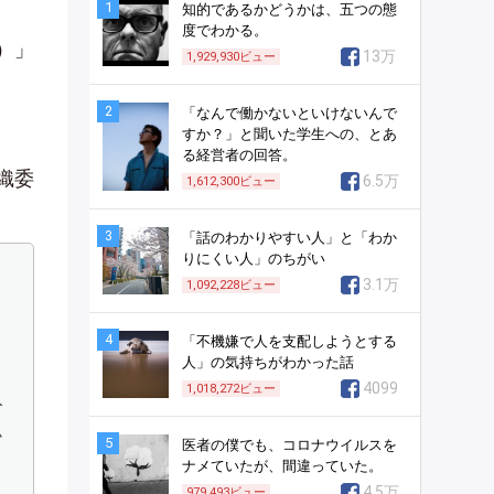
1
知的であるかどうかは、五つの態
度でわかる。
）」
13万
1,929,930
ビュー
2
「なんで働かないといけないんで
すか？」と聞いた学生への、とあ
る経営者の回答。
織委
6.5万
1,612,300
ビュー
3
「話のわかりやすい人」と「わか
りにくい人」のちがい
3.1万
1,092,228
ビュー
4
「不機嫌で人を支配しようとする
人」の気持ちがわかった話
4099
1,018,272
ビュー
入
ム
5
医者の僕でも、コロナウイルスを
ナメていたが、間違っていた。
4.5万
979,493
ビュー