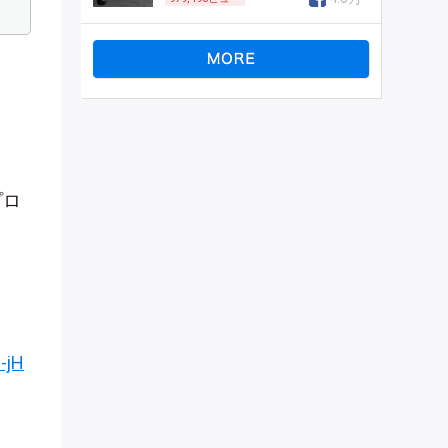
プロ
-jH