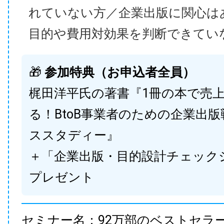
れていない方／企業出版に関心は
目的や費用対効果を判断できてい
🎁
参加特典（お申込者全員）
梶田洋平氏の著書『1冊の本で売
る！BtoB事業者のための企業出
ススタディー』
＋「企業出版・目的設計チェック
プレゼント
セミナー名：92万部のベストセラ