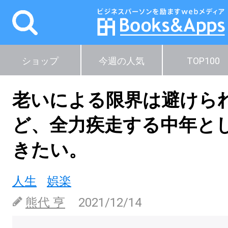
ショップ
今週の人気
TOP100
老いによる限界は避けら
ど、全力疾走する中年と
きたい。
人生
娯楽
熊代 亨
2021/12/14