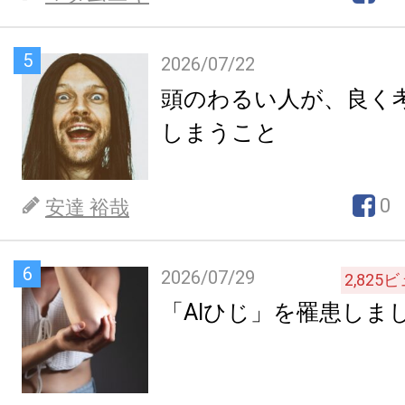
5
2026/07/22
頭のわるい人が、良く
しまうこと
0
安達 裕哉
6
2026/07/29
2,825
ビ
「AIひじ」を罹患しま