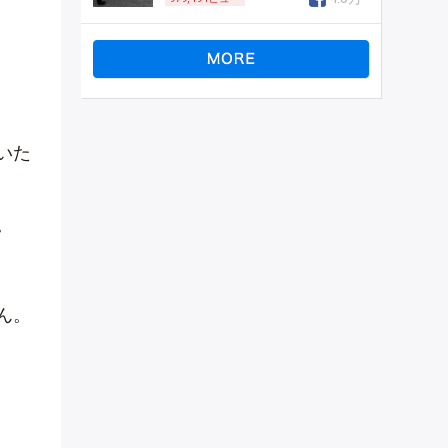
いた
。
ん。