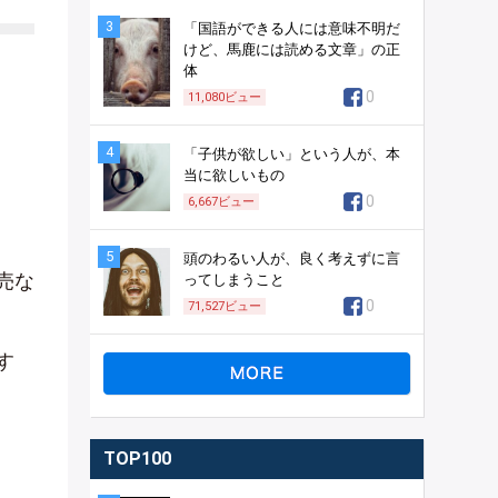
3
「国語ができる人には意味不明だ
けど、馬鹿には読める文章」の正
体
0
11,080
ビュー
4
「子供が欲しい」という人が、本
当に欲しいもの
0
6,667
ビュー
5
頭のわるい人が、良く考えずに言
売な
ってしまうこと
0
71,527
ビュー
す
TOP100