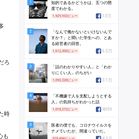
1
知的であるかどうかは、五つの態
度でわかる。
13万
1,929,932
ビュー
多
2
「なんで働かないといけないんで
すか？」と聞いた学生への、とあ
る経営者の回答。
6.5万
1,612,300
ビュー
だろ
3
「話のわかりやすい人」と「わか
りにくい人」のちがい
3.1万
1,092,228
ビュー
4
「不機嫌で人を支配しようとする
人」の気持ちがわかった話
4099
1,018,272
ビュー
た時
5
医者の僕でも、コロナウイルスを
ナメていたが、間違っていた。
心も
4.5万
979,494
ビュー