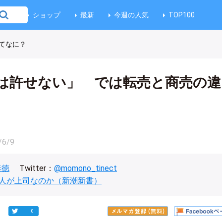
ショップ
最新
今週の人気
TOP100
てなに？
は許せない」 では転売と商売の違
/6/9
泰徳
Twitter：
@momono_tinect
人が上司なのか（新潮新書）
0