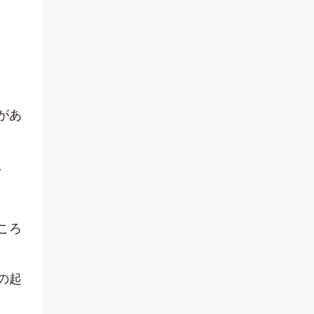
があ
。
ころ
の起