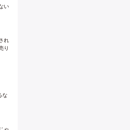
ない
され
売り
るな
じゃ