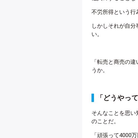
不労所得という行
しかしそれが自分
い。
「転売と商売の違
うか。
「どうやっ
そんなことを思い
のことだ。
「頑張って4000