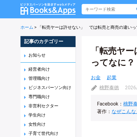
ホーム
>
「転売ヤーは許せない」 では転売と商売の違いっ
記事のカテゴリー
「転売ヤー
お知らせ
ってなに？
経営者向け
お金
起業
管理職向け
桃野泰徳
2026
ビジネスパーソン向け
専門職向け
Facebook：
桃野
非営利セクター
著作：
なぜこんな
学生向け
女性向け
子育て世代向け