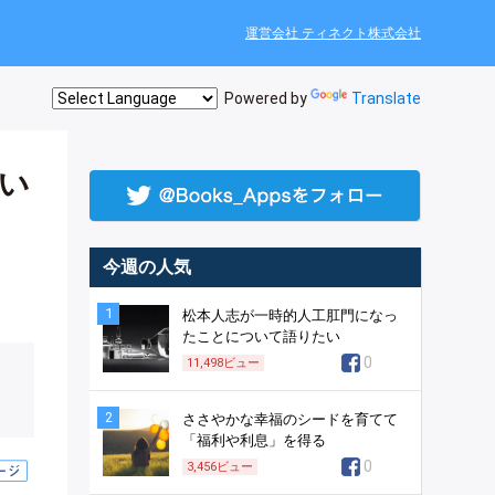
運営会社 ティネクト株式会社
Powered by
Translate
い
今週の人気
1
松本人志が一時的人工肛門になっ
たことについて語りたい
0
11,498
ビュー
2
ささやかな幸福のシードを育てて
「福利や利息」を得る
0
3,456
ビュー