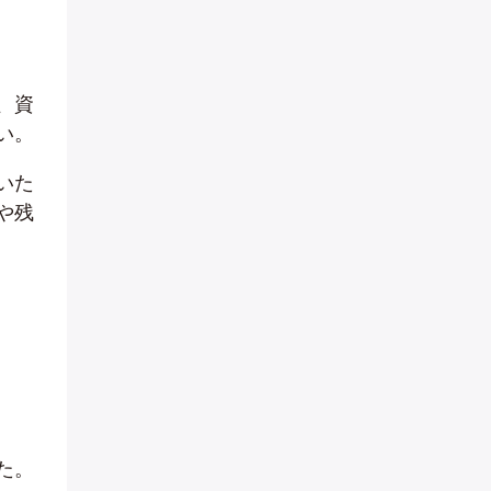
、資
い。
いた
や残
た。