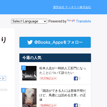
運営会社 ティネクト株式会社
Powered by
Translate
陥り
今週の人気
1
松本人志が一時的人工肛門になっ
たことについて語りたい
0
11,176
ビュー
2
「国語ができる人には意味不明だ
けど、馬鹿には読める文章」の正
体
0
10,854
ビュー