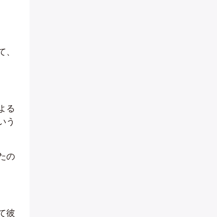
て、
よる
いう
たの
て彼