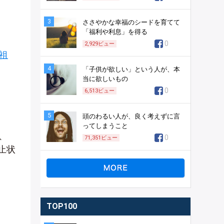
3
ささやかな幸福のシードを育てて
「福利や利息」を得る
0
2,929
ビュー
祖
4
「子供が欲しい」という人が、本
当に欲しいもの
0
6,513
ビュー
5
頭のわるい人が、良く考えずに言
ってしまうこと
、
0
71,351
ビュー
止状
TOP100