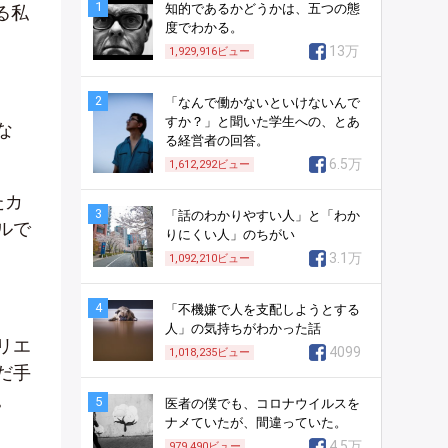
1
知的であるかどうかは、五つの態
る私
度でわかる。
13万
1,929,916
ビュー
2
「なんで働かないといけないんで
すか？」と聞いた学生への、とあ
な
る経営者の回答。
6.5万
1,612,292
ビュー
たカ
3
「話のわかりやすい人」と「わか
ルで
りにくい人」のちがい
3.1万
1,092,210
ビュー
4
「不機嫌で人を支配しようとする
人」の気持ちがわかった話
リエ
4099
1,018,235
ビュー
だ手
。
5
医者の僕でも、コロナウイルスを
ナメていたが、間違っていた。
4.5万
979,490
ビュー