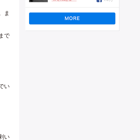
。ま
まで
でい
剥い