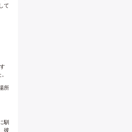
して
、す
た。
場所
に馴
、彼