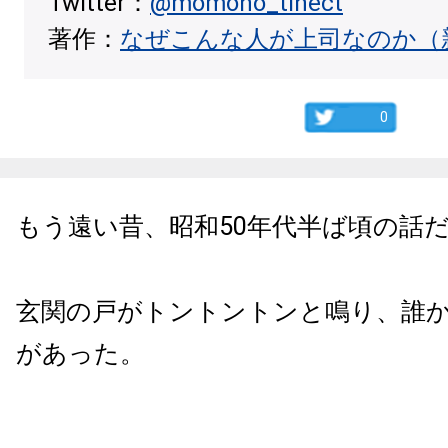
Twitter：
@momono_tinect
著作：
なぜこんな人が上司なのか（
0
もう遠い昔、昭和50年代半ば頃の話
玄関の戸がトントントンと鳴り、誰
があった。