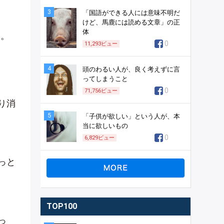
3
「国語ができる人には意味不明だ
けど、馬鹿には読める文章」の正
体
月。
0
11,293
ビュー
4
頭のわるい人が、良く考えずに言
ってしまうこと
0
71,756
ビュー
り消
5
「子供が欲しい」という人が、本
当に欲しいもの
0
6,829
ビュー
っと
」
TOP100
っ