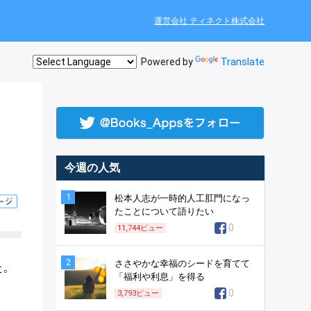
運営会社 ティネクト株式会社
Powered by
Translate
今週の人気
1
松本人志が一時的人工肛門になっ
たことについて語りたい
0
11,744
ビュー
2
ささやかな幸福のシードを育てて
た。
「福利や利息」を得る
0
3,793
ビュー