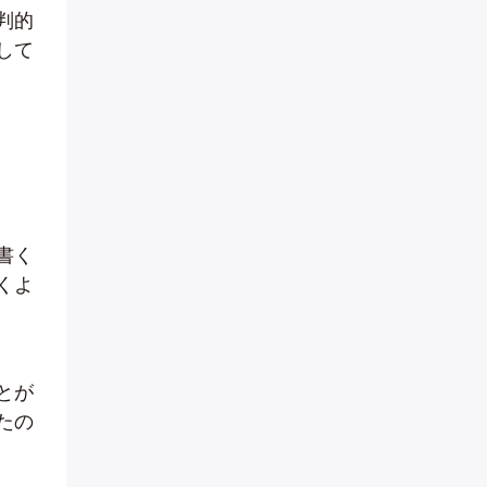
判的
して
書く
くよ
とが
たの