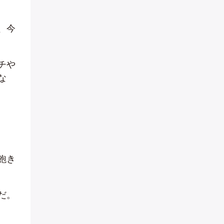
、今
チや
な
飽き
だ。