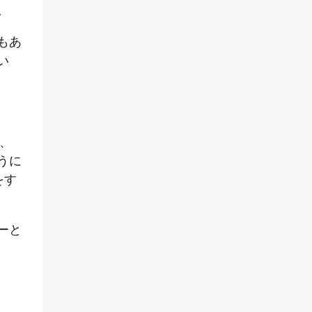
。
もあ
い
、
うに
をす
ーと