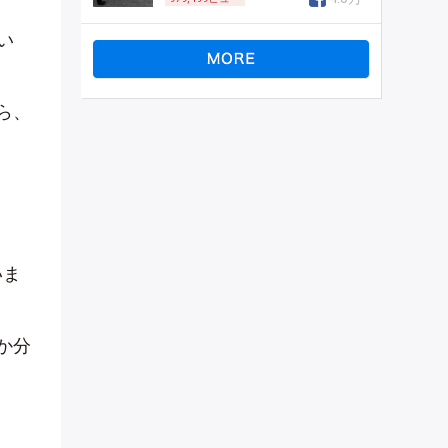
い
ら、
いま
か分