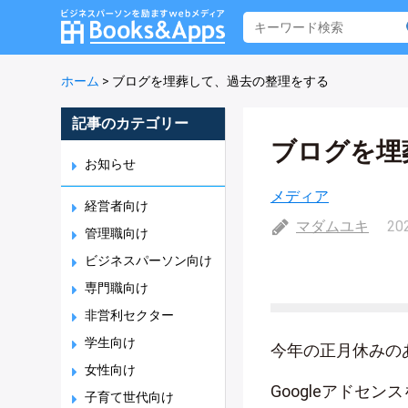
ホーム
>
ブログを埋葬して、過去の整理をする
記事のカテゴリー
ブログを埋
お知らせ
メディア
経営者向け
マダムユキ
20
管理職向け
ビジネスパーソン向け
専門職向け
非営利セクター
学生向け
今年の正月休みのあ
女性向け
Googleアドセ
子育て世代向け