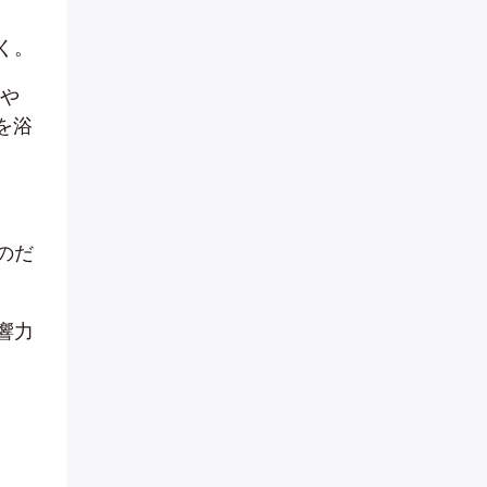
く。
画や
を浴
のだ
響力