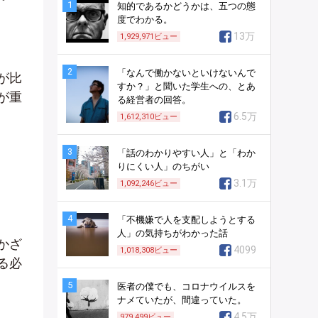
1
知的であるかどうかは、五つの態
度でわかる。
13万
1,929,971
ビュー
2
「なんで働かないといけないんで
が比
すか？」と聞いた学生への、とあ
が重
る経営者の回答。
6.5万
1,612,310
ビュー
3
「話のわかりやすい人」と「わか
りにくい人」のちがい
3.1万
1,092,246
ビュー
4
「不機嫌で人を支配しようとする
人」の気持ちがわかった話
かざ
4099
1,018,308
ビュー
る必
5
医者の僕でも、コロナウイルスを
ナメていたが、間違っていた。
4.5万
979,499
ビュー