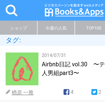
ショップ
今週の人気
TOP100
タグ:
2014/07/31
Airbnb日記 vol.30
人男組part3〜
4
2
楢原 一雅