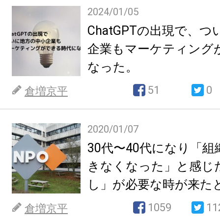
2024/01/05
ChatGPTの出現で、
企業もマーケティング
なった。
51
0
倉増京平
2020/01/07
30代〜40代になり「
きなくなった」と感じ
し」が必要な時が来た
1059
11
倉増京平