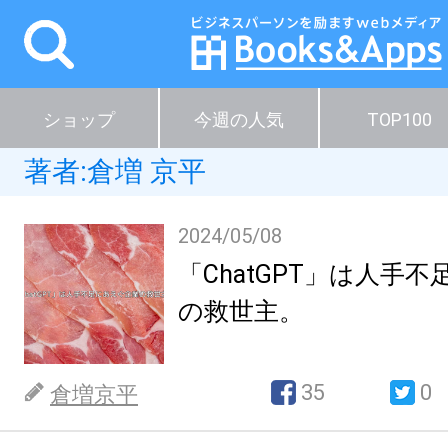
ショップ
今週の人気
TOP100
著者:
倉増 京平
2024/05/08
「ChatGPT」は人手
の救世主。
35
0
倉増京平