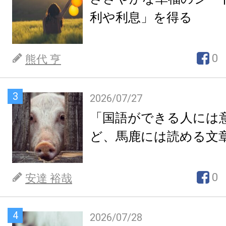
利や利息」を得る
0
熊代 亨
3
2026/07/27
「国語ができる人には
ど、馬鹿には読める文
0
安達 裕哉
4
2026/07/28