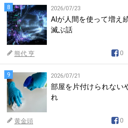
8
2026/07/23
AIが人間を使って増え
滅ぶ話
0
熊代 亨
9
2026/07/21
部屋を片付けられない
れ
0
黄金頭