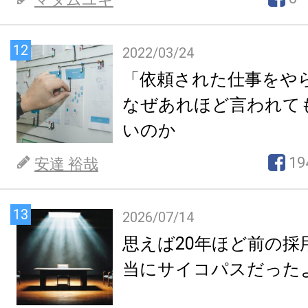
12
2022/03/24
「依頼された仕事をや
なぜあれほど言われて
いのか
19
安達 裕哉
13
2026/07/14
思えば20年ほど前の採
当にサイコパスだった