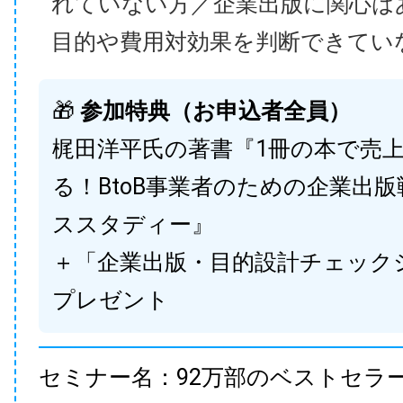
れていない方／企業出版に関心は
目的や費用対効果を判断できてい
🎁
参加特典（お申込者全員）
梶田洋平氏の著書『1冊の本で売
る！BtoB事業者のための企業出
ススタディー』
＋「企業出版・目的設計チェック
プレゼント
セミナー名：92万部のベストセラ