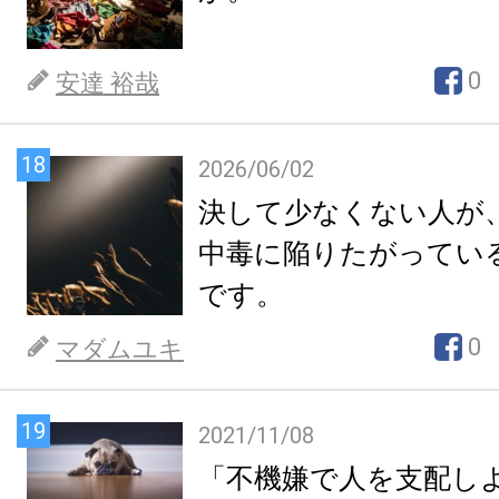
0
安達 裕哉
18
2026/06/02
決して少なくない人が
中毒に陥りたがってい
です。
0
マダムユキ
19
2021/11/08
「不機嫌で人を支配し