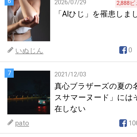
6
2026/07/29
2,888
ビ
「AIひじ」を罹患しま
0
いぬじん
7
2021/12/03
真心ブラザーズの夏の
スサマーヌード」には
在しない
pato
10