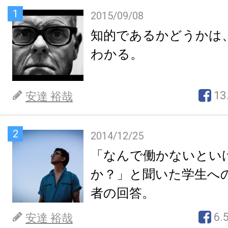
1
2015/09/08
知的であるかどうかは
わかる。
13
安達 裕哉
2
2014/12/25
「なんで働かないとい
か？」と聞いた学生へ
者の回答。
6.
安達 裕哉