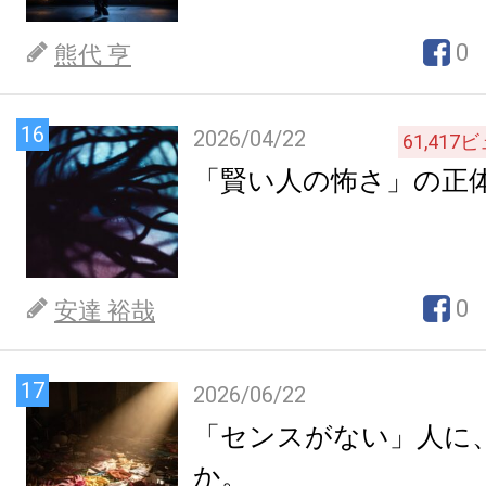
0
熊代 亨
16
2026/04/22
61,417
ビ
「賢い人の怖さ」の正
0
安達 裕哉
17
2026/06/22
「センスがない」人に
か。