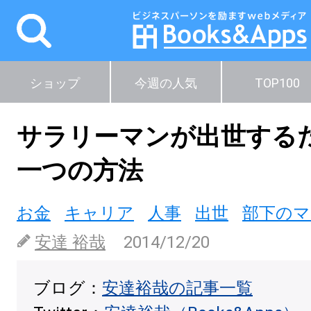
ショップ
今週の人気
TOP100
サラリーマンが出世する
一つの方法
お金
キャリア
人事
出世
部下の
安達 裕哉
2014/12/20
ブログ：
安達裕哉の記事一覧