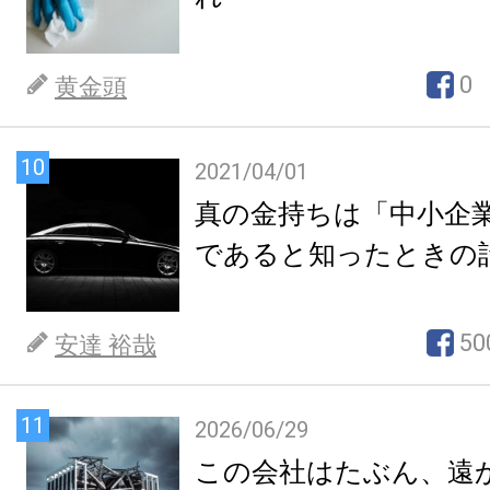
0
黄金頭
10
2021/04/01
真の金持ちは「中小企
であると知ったときの
50
安達 裕哉
11
2026/06/29
この会社はたぶん、遠