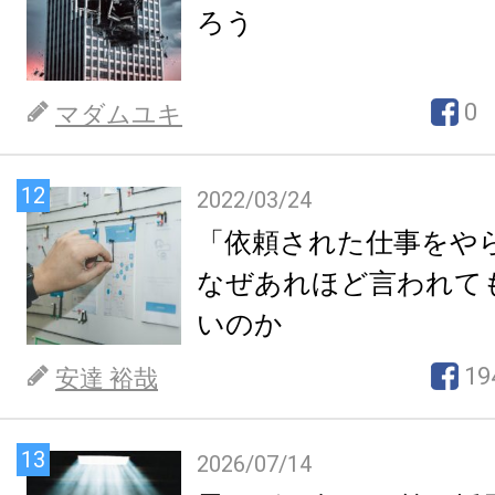
ろう
0
マダムユキ
12
2022/03/24
「依頼された仕事をや
なぜあれほど言われて
いのか
19
安達 裕哉
13
2026/07/14