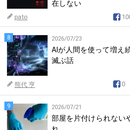
在しない
pato
10
8
2026/07/23
AIが人間を使って増え
滅ぶ話
0
熊代 亨
9
2026/07/21
部屋を片付けられない
れ