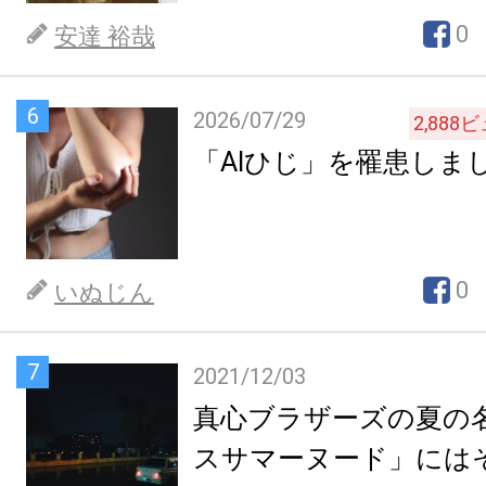
0
安達 裕哉
6
2026/07/29
2,888
ビ
「AIひじ」を罹患しま
0
いぬじん
7
2021/12/03
真心ブラザーズの夏の
スサマーヌード」には