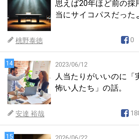
思えば20年ほど前の採
当にサイコパスだった
0
桃野泰徳
14
2023/06/12
人当たりがいいのに「
怖い人たち」の話。
18
安達 裕哉
15
2026/06/22