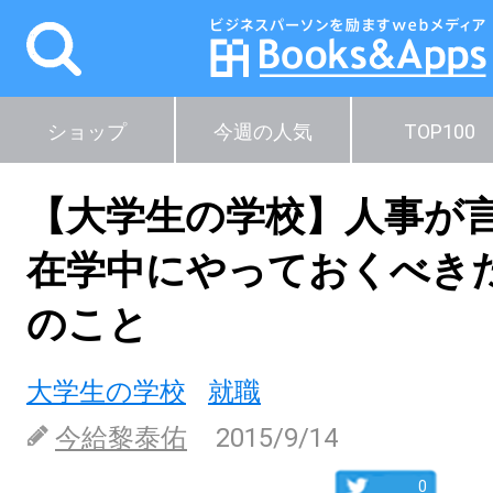
ショップ
今週の人気
TOP100
【大学生の学校】人事が
在学中にやっておくべき
のこと
大学生の学校
就職
今給黎泰佑
2015/9/14
0