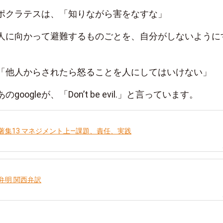
ポクラテスは、「知りながら害をなすな」
人に向かって避難するものごとを、自分がしないように
「他人からされたら怒ることを人にしてはいけない」
oogleが、「Don’t be evil.」と言っています。
著集13 マネジメント上―課題、責任、実践
弁明 関西弁訳