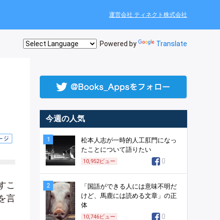
運営会社 ティネクト株式会社
Powered by
Translate
今週の人気
1
松本人志が一時的人工肛門になっ
たことについて語りたい
0
10,952
ビュー
すこ
2
「国語ができる人には意味不明だ
けど、馬鹿には読める文章」の正
を言
体
0
10,746
ビュー