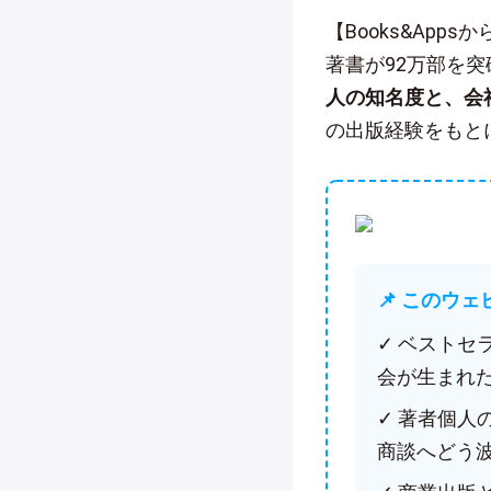
【Books&App
著書が92万部を
人の知名度と、会
の出版経験をもと
📌 このウ
✓ ベスト
会が生まれ
✓ 著者個
商談へどう