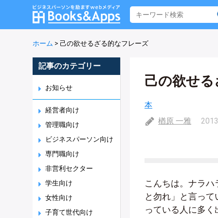
ホーム
>
己の欲せるざる的なフレーズ
記事のカテゴリー
己の欲せる
お知らせ
本
経営者向け
楢原 一雅
2013
管理職向け
ビジネスパーソン向け
専門職向け
非営利セクター
こんちは。ナラハ
学生向け
と勿れ」と言って
女性向け
っている人に多く
子育て世代向け