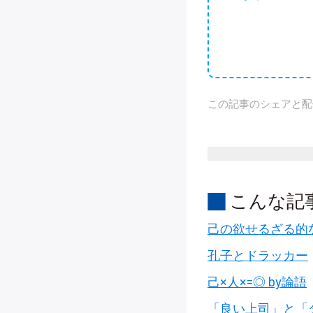
この記事のシェアと配
こんな記
己の欲せるざる的
孔子とドラッカー
己×人×=◎ by論語
「良い上司」と「