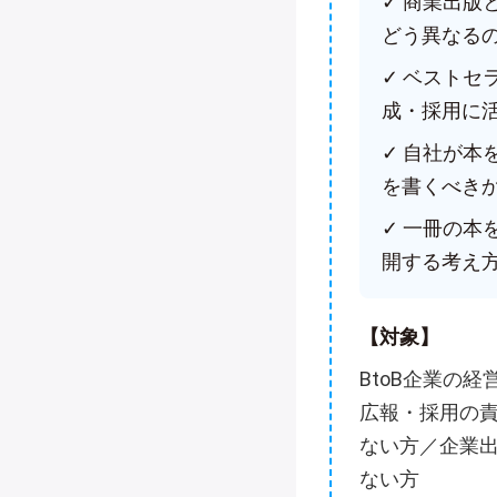
✓ 商業出
どう異なる
✓ ベスト
成・採用に
✓ 自社が
を書くべき
✓ 一冊の本
開する考え
【対象】
BtoB企業の
広報・採用の
ない方／企業
ない方