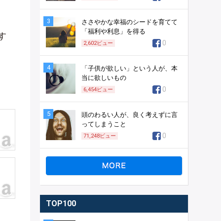
3
ささやかな幸福のシードを育てて
「福利や利息」を得る
す
0
2,602
ビュー
4
「子供が欲しい」という人が、本
当に欲しいもの
0
6,454
ビュー
5
頭のわるい人が、良く考えずに言
ってしまうこと
0
71,248
ビュー
TOP100