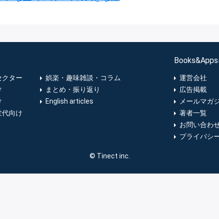
Books&Ap
セクター
娯楽・趣味雑談・コラム
運営会社
け
まとめ・振り返り
広告掲載
け
English articles
メールマガ
世代向け
著者一覧
お問い合わ
プライバシ
© Tinect inc.