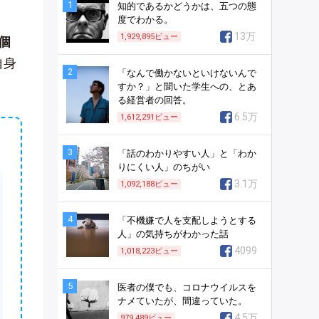
1
知的であるかどうかは、五つの態
度でわかる。
13万
1,929,895
ビュー
個
自身
2
「なんで働かないといけないんで
すか？」と聞いた学生への、とあ
る経営者の回答。
6.5万
1,612,291
ビュー
3
「話のわかりやすい人」と「わか
りにくい人」のちがい
3.1万
1,092,188
ビュー
4
「不機嫌で人を支配しようとする
人」の気持ちがわかった話
4099
1,018,223
ビュー
5
医者の僕でも、コロナウイルスを
ナメていたが、間違っていた。
4.5万
979,489
ビュー