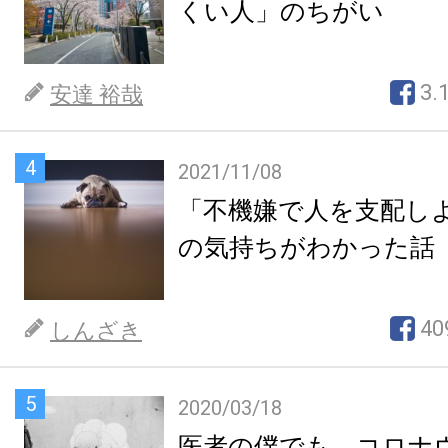
くい人」のちがい
3.
安達 裕哉
4
2021/11/08
「不機嫌で人を支配し
の気持ちがわかった話
40
しんざき
5
2020/03/18
医者の僕でも、コロナ