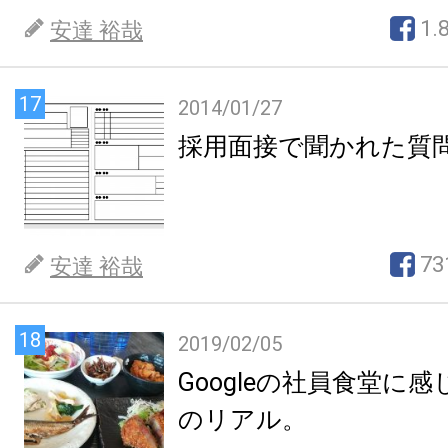
1.
安達 裕哉
17
2014/01/27
採用面接で聞かれた質
73
安達 裕哉
18
2019/02/05
Googleの社員食堂に
のリアル。