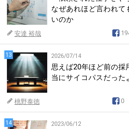
なぜあれほど言われて
いのか
19
安達 裕哉
13
2026/07/14
思えば20年ほど前の採
当にサイコパスだった
0
桃野泰徳
14
2023/06/12