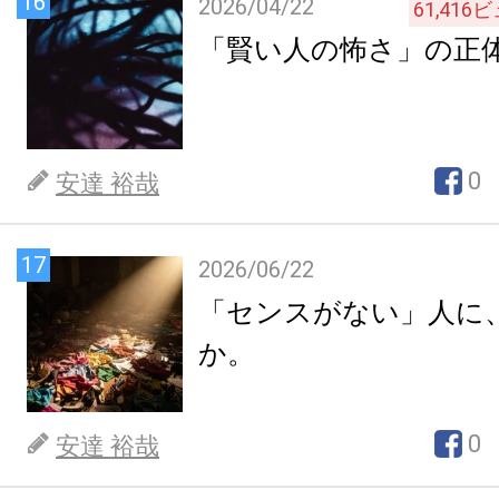
16
2026/04/22
61,416
ビ
「賢い人の怖さ」の正
0
安達 裕哉
17
2026/06/22
「センスがない」人に
か。
0
安達 裕哉