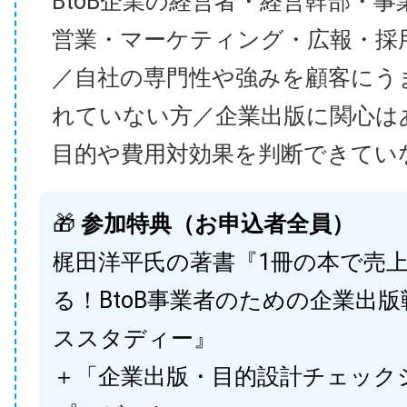
BtoB企業の経営者・経営幹部・事
営業・マーケティング・広報・採
／自社の専門性や強みを顧客にう
れていない方／企業出版に関心は
目的や費用対効果を判断できてい
🎁
参加特典（お申込者全員）
梶田洋平氏の著書『1冊の本で売
る！BtoB事業者のための企業出
ススタディー』
＋「企業出版・目的設計チェック