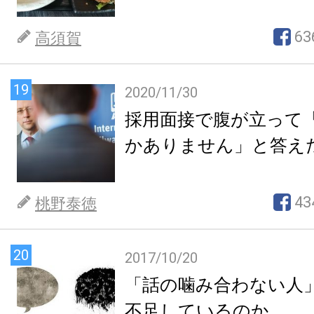
63
高須賀
19
2020/11/30
採用面接で腹が立って
かありません」と答え
43
桃野泰徳
20
2017/10/20
「話の噛み合わない人
不足しているのか。