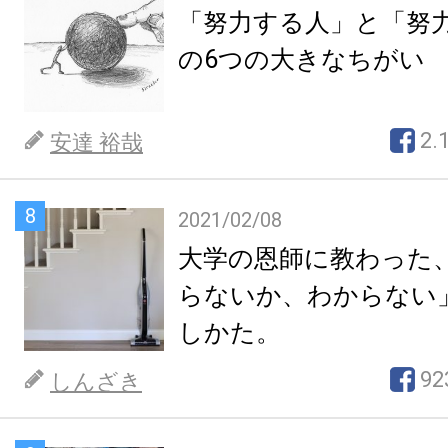
「努力する人」と「努
の6つの大きなちがい
2.
安達 裕哉
8
2021/02/08
大学の恩師に教わった
らないか、わからない
しかた。
92
しんざき