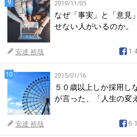
9
2019/11/05
なぜ「事実」と「意見
せない人がいるのか。
1.
安達 裕哉
10
2015/01/16
５０歳以上しか採用し
が言った、「人生の変
6.
安達 裕哉