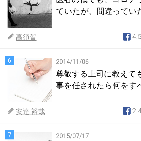
ていたが、間違ってい
4.
高須賀
6
2014/11/06
尊敬する上司に教えて
事を任されたら何をす
2.
安達 裕哉
7
2015/07/17