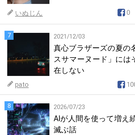
0
いぬじん
7
2021/12/03
真心ブラザーズの夏の
スサマーヌード」には
在しない
pato
10
8
2026/07/23
AIが人間を使って増え
滅ぶ話