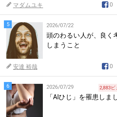
0
マダムユキ
5
2026/07/22
頭のわるい人が、良く
しまうこと
0
安達 裕哉
6
2026/07/29
2,883
ビ
「AIひじ」を罹患しま