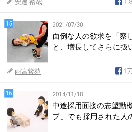
1.
安達 裕哉
15
2021/07/30
面倒な人の欲求を「察
と、増長してさらに扱
1
雨宮紫苑
16
2014/11/18
中途採用面接の志望動
プ」でも採用された人