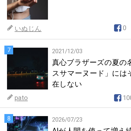
0
いぬじん
7
2021/12/03
真心ブラザーズの夏の
スサマーヌード」には
在しない
pato
10
8
2026/07/23
AIが人間を使って増え