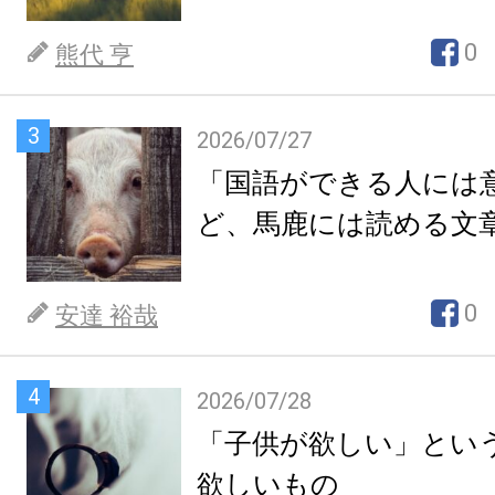
0
熊代 亨
3
2026/07/27
「国語ができる人には
ど、馬鹿には読める文
0
安達 裕哉
4
2026/07/28
「子供が欲しい」とい
欲しいもの