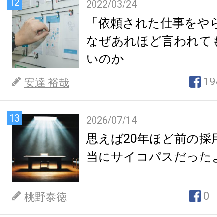
12
2022/03/24
「依頼された仕事をや
なぜあれほど言われて
いのか
19
安達 裕哉
13
2026/07/14
思えば20年ほど前の採
当にサイコパスだった
0
桃野泰徳