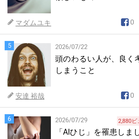
0
マダムユキ
5
2026/07/22
頭のわるい人が、良く
しまうこと
0
安達 裕哉
6
2026/07/29
2,880
ビ
「AIひじ」を罹患しま