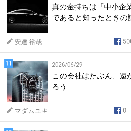
真の金持ちは「中小企
であると知ったときの
50
安達 裕哉
11
2026/06/29
この会社はたぶん、遠
ろう
0
マダムユキ