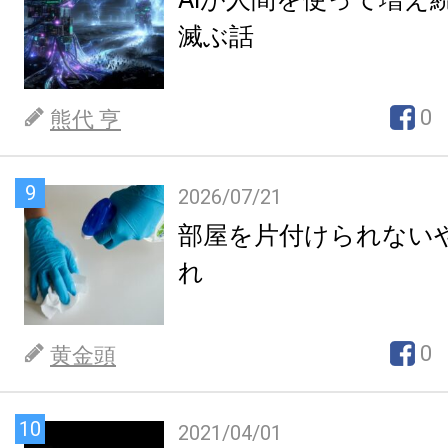
滅ぶ話
0
熊代 亨
9
2026/07/21
部屋を片付けられない
れ
0
黄金頭
10
2021/04/01