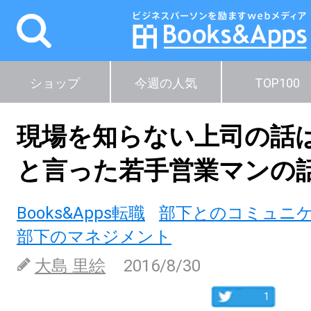
ショップ
今週の人気
TOP100
現場を知らない上司の話
と言った若手営業マンの
Books&Apps転職
部下とのコミュニ
部下のマネジメント
大島 里絵
2016/8/30
1