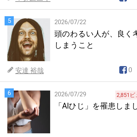
5
2026/07/22
頭のわるい人が、良く
しまうこと
0
安達 裕哉
6
2026/07/29
2,851
ビ
「AIひじ」を罹患しま