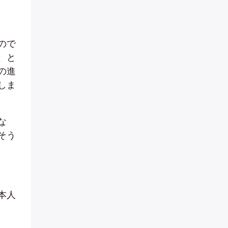
ので
、と
の進
しま
な
そう
本人