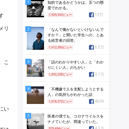
1
知的であるかどうかは、五つの態
度でわかる。
す
13万
1,929,932
ビュー
メリ
2
「なんで働かないといけないんで
すか？」と聞いた学生への、とあ
る経営者の回答。
6.5万
1,612,300
ビュー
、こ
3
「話のわかりやすい人」と「わか
りにくい人」のちがい
3.1万
1,092,228
ビュー
4
「不機嫌で人を支配しようとする
人」の気持ちがわかった話
4099
1,018,272
ビュー
にい
5
医者の僕でも、コロナウイルスを
ナメていたが、間違っていた。
4.5万
979,494
ビュー