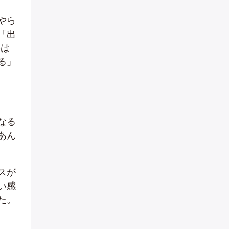
やら
「出
要は
る」
なる
あん
スが
い感
た。