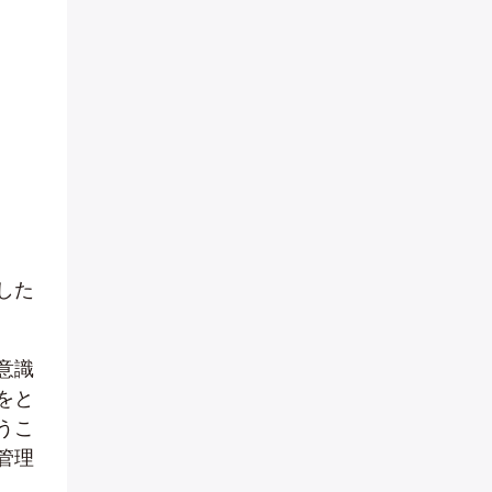
した
意識
をと
うこ
管理