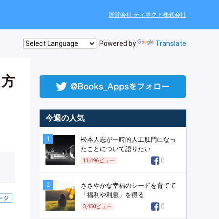
運営会社 ティネクト株式会社
Powered by
Translate
え方
今週の人気
1
松本人志が一時的人工肛門になっ
たことについて語りたい
0
11,496
ビュー
2
ささやかな幸福のシードを育てて
「福利や利息」を得る
0
3,450
ビュー