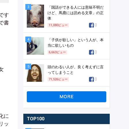
3
「国語ができる人には意味不明だ
けど、馬鹿には読める文章」の正
です
体
で書
0
11,080
ビュー
4
「子供が欲しい」という人が、本
当に欲しいもの
0
6,663
ビュー
5
頭のわるい人が、良く考えずに言
女
ってしまうこと
0
71,526
ビュー
化に
TOP100
リッ