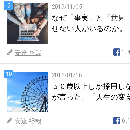
9
2019/11/05
なぜ「事実」と「意見
せない人がいるのか。
1.
安達 裕哉
10
2015/01/16
５０歳以上しか採用し
が言った、「人生の変
6.
安達 裕哉