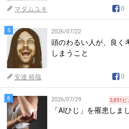
0
マダムユキ
5
2026/07/22
頭のわるい人が、良く
しまうこと
0
安達 裕哉
6
2026/07/29
2,851
ビ
「AIひじ」を罹患しま