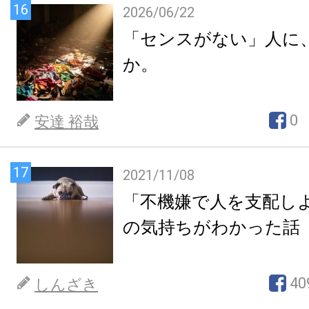
16
2026/06/22
「センスがない」人に
か。
0
安達 裕哉
17
2021/11/08
「不機嫌で人を支配し
の気持ちがわかった話
40
しんざき