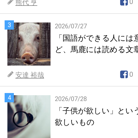
0
熊代 亨
3
2026/07/27
「国語ができる人には
ど、馬鹿には読める文
0
安達 裕哉
4
2026/07/28
「子供が欲しい」とい
欲しいもの