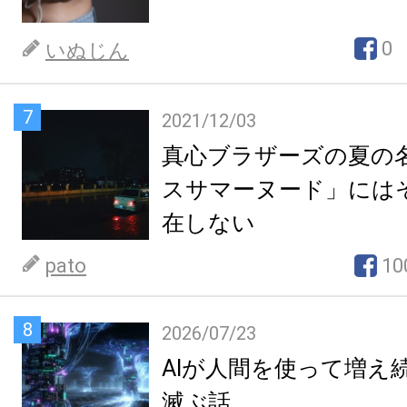
0
いぬじん
7
2021/12/03
真心ブラザーズの夏の
スサマーヌード」には
在しない
pato
10
8
2026/07/23
AIが人間を使って増え
滅ぶ話