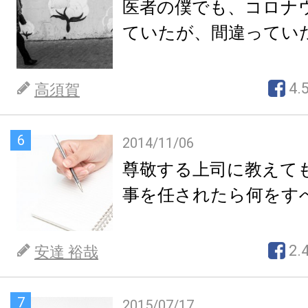
医者の僕でも、コロナ
ていたが、間違ってい
4.
高須賀
6
2014/11/06
尊敬する上司に教えて
事を任されたら何をす
2.
安達 裕哉
7
2015/07/17