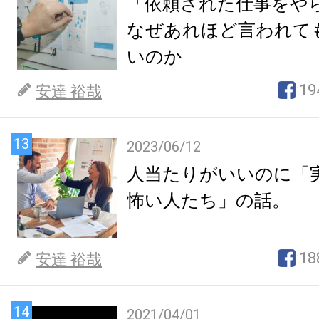
「依頼された仕事をや
なぜあれほど言われて
いのか
19
安達 裕哉
13
2023/06/12
人当たりがいいのに「
怖い人たち」の話。
18
安達 裕哉
14
2021/04/01