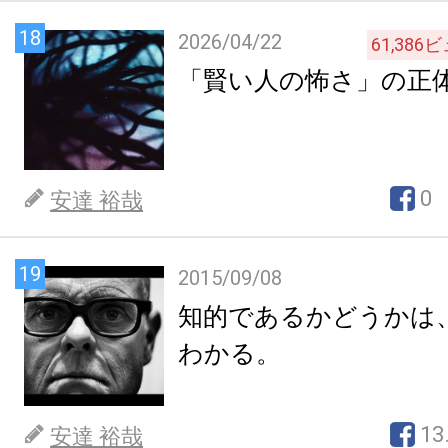
18
2026/04/22
61,386
ビ
「賢い人の怖さ」の正
0
安達 裕哉
19
2015/09/08
知的であるかどうかは
わかる。
13
安達 裕哉