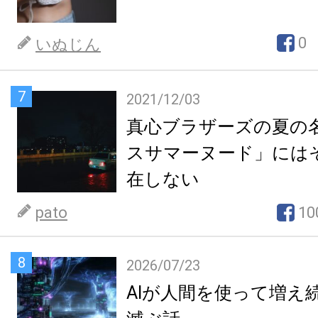
0
いぬじん
7
2021/12/03
真心ブラザーズの夏の
スサマーヌード」には
在しない
pato
10
8
2026/07/23
AIが人間を使って増え