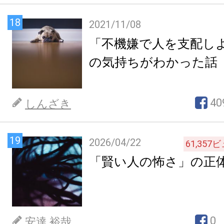
18
2021/11/08
「不機嫌で人を支配し
の気持ちがわかった話
40
しんざき
19
2026/04/22
61,357
ビ
「賢い人の怖さ」の正
0
安達 裕哉