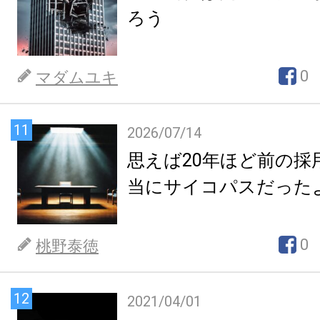
ろう
0
マダムユキ
11
2026/07/14
思えば20年ほど前の採
当にサイコパスだった
0
桃野泰徳
12
2021/04/01