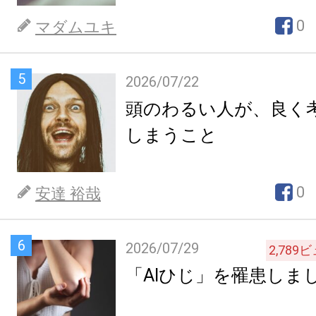
0
マダムユキ
5
2026/07/22
頭のわるい人が、良く
しまうこと
0
安達 裕哉
6
2026/07/29
2,789
ビ
「AIひじ」を罹患しま