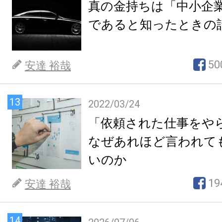
真の金持ちは「中小企
であると知ったときの
50
安達 裕哉
13
2022/03/24
「依頼された仕事をや
なぜあれほど言われて
いのか
19
安達 裕哉
14