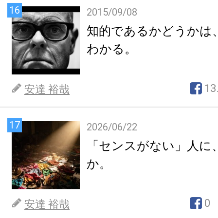
16
2015/09/08
知的であるかどうかは
わかる。
13
安達 裕哉
17
2026/06/22
「センスがない」人に
か。
0
安達 裕哉