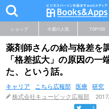
ショップ
今週の人気
TOP100
薬剤師さんの給与格差を
「格差拡大」の原因の一
た、という話。
キャリア
こちら広報部
医療
研究
株式会社キュービック広報部
2017
3