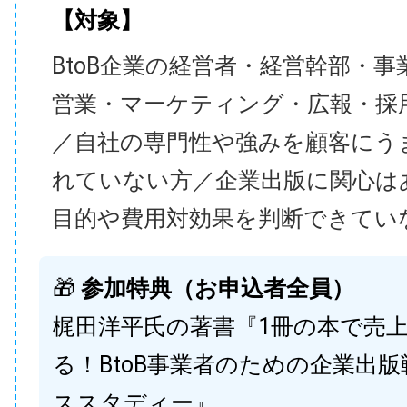
【対象】
BtoB企業の経営者・経営幹部・事
営業・マーケティング・広報・採
／自社の専門性や強みを顧客にう
れていない方／企業出版に関心は
目的や費用対効果を判断できてい
🎁
参加特典（お申込者全員）
梶田洋平氏の著書『1冊の本で売
る！BtoB事業者のための企業出
ススタディー』