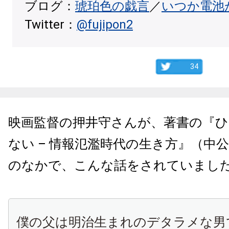
ブログ：
琥珀色の戯言
／
いつか電池
Twitter：
@fujipon2
34
映画監督の押井守さんが、著書の『
ない
–
情報氾濫時代の生き方』（中
のなかで、こんな話をされていまし
僕の父は明治生まれのデタラメな男