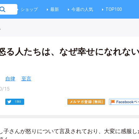
ショップ
最新
今週の人気
TOP100
。
怒る人たちは、なぜ幸せになれな
自律
至言
0/15
1593
し子さんが怒りについて言及されており、大変に感服し