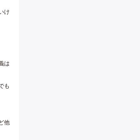
いけ
義は
でも
ど他