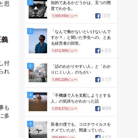
1
と思
知的であるかどうかは、五つの態
度でわかる。
13万
1,929,930
ビュー
2
「なんで働かないといけないんで
すか？」と聞いた学生への、とあ
正義
る経営者の回答。
6.5万
1,612,300
ビュー
し付
3
「話のわかりやすい人」と「わか
られ
りにくい人」のちがい
3.1万
1,092,228
ビュー
4
「不機嫌で人を支配しようとする
人」の気持ちがわかった話
事も
4099
1,018,272
ビュー
に多
5
医者の僕でも、コロナウイルスを
ナメていたが、間違っていた。
4.5万
979,493
ビュー