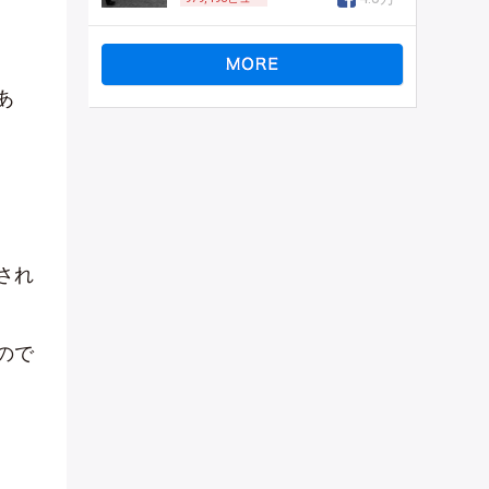
あ
され
ので