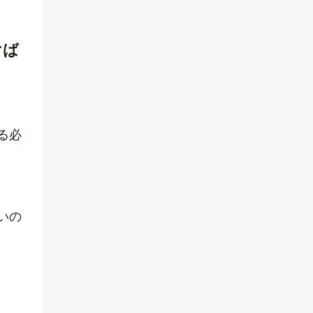
けば
る必
いの