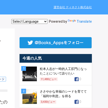
運営会社 ティネクト株式会社
Powered by
Translate
い
今週の人気
1
松本人志が一時的人工肛門になっ
たことについて語りたい
0
11,480
ビュー
2
ささやかな幸福のシードを育てて
「福利や利息」を得る
たの
0
3,430
ビュー