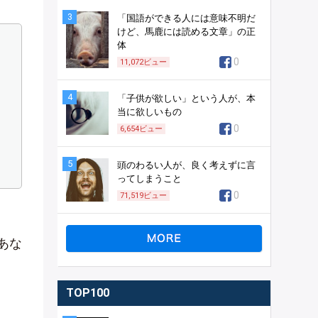
3
「国語ができる人には意味不明だ
けど、馬鹿には読める文章」の正
体
0
11,072
ビュー
4
「子供が欲しい」という人が、本
当に欲しいもの
0
6,654
ビュー
5
頭のわるい人が、良く考えずに言
ってしまうこと
0
71,519
ビュー
あな
TOP100