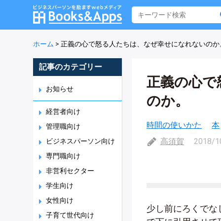
ホーム
>
正義の心で怒る人たちは、なぜ幸せになれないのか
記事のカテゴリー
正義の心で
お知らせ
のか。
経営者向け
時間の使いかた
本
管理職向け
高須賀
2018/1
ビジネスパーソン向け
専門職向け
非営利セクター
学生向け
女性向け
少し前にろくでな
子育て世代向け