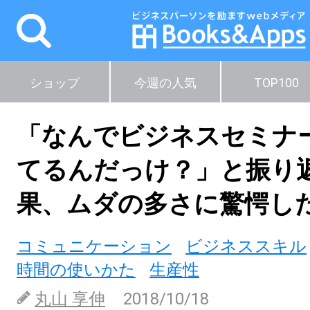
ショップ
今週の人気
TOP100
「なんでビジネスセミナ
てるんだっけ？」と振り
果、ムダの多さに驚愕し
コミュニケーション
ビジネススキル
時間の使いかた
生産性
丸山 享伸
2018/10/18