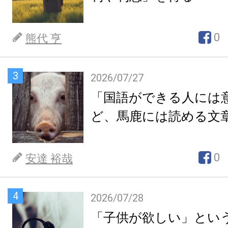
0
熊代 亨
3
2026/07/27
「国語ができる人には
ど、馬鹿には読める文
0
安達 裕哉
4
2026/07/28
「子供が欲しい」とい