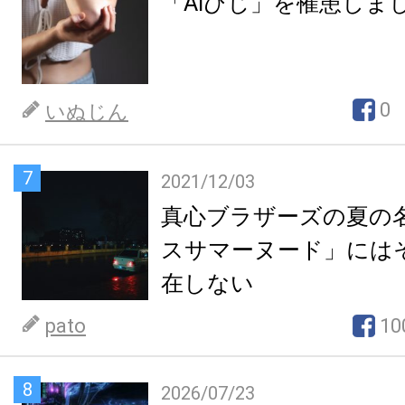
「AIひじ」を罹患しま
0
いぬじん
7
2021/12/03
真心ブラザーズの夏の
スサマーヌード」には
在しない
pato
10
8
2026/07/23