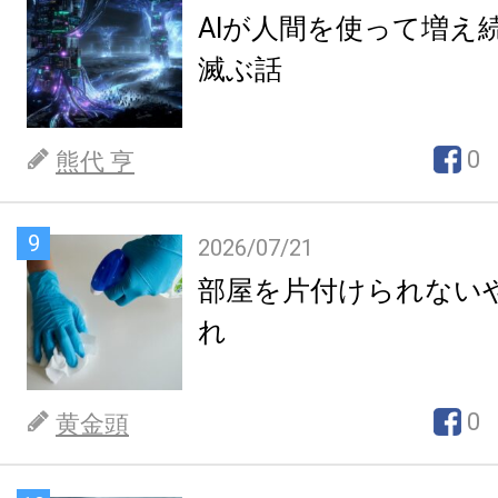
AIが人間を使って増え
滅ぶ話
0
熊代 亨
9
2026/07/21
部屋を片付けられない
れ
0
黄金頭