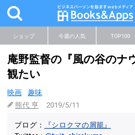
ショップ
今週の人気
TOP100
庵野監督の『風の谷のナ
観たい
映画
趣味
熊代 亨
2019/5/11
ブログ：
『シロクマの屑籠』