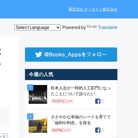
運営会社 ティネクト株式会社
Powered by
Translate
は
る
今週の人気
1
松本人志が一時的人工肛門になっ
たことについて語りたい
0
11,577
ビュー
2
ささやかな幸福のシードを育てて
「福利や利息」を得る
0
3,574
ビュー