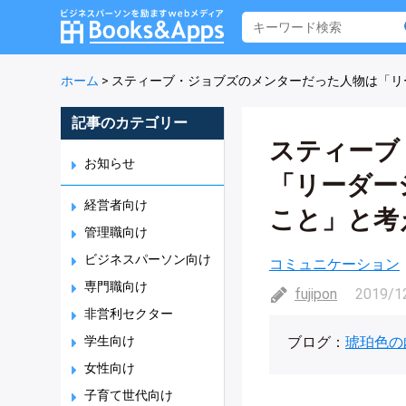
ホーム
>
スティーブ・ジョブズのメンターだった人物は「リ
記事のカテゴリー
スティーブ
お知らせ
「リーダー
経営者向け
こと」と考
管理職向け
ビジネスパーソン向け
コミュニケーション
専門職向け
fujipon
2019/1
非営利セクター
ブログ：
琥珀色の
学生向け
女性向け
子育て世代向け