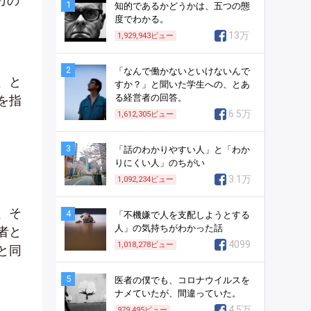
カの
1
知的であるかどうかは、五つの態
度でわかる。
13万
1,929,943
ビュー
2
「なんで働かないといけないんで
、と
すか？」と聞いた学生への、とあ
る経営者の回答。
を指
6.5万
1,612,305
ビュー
3
「話のわかりやすい人」と「わか
りにくい人」のちがい
3.1万
1,092,234
ビュー
、そ
4
「不機嫌で人を支配しようとする
人」の気持ちがわかった話
者と
4099
1,018,278
ビュー
と同
5
医者の僕でも、コロナウイルスを
ナメていたが、間違っていた。
4.5万
979,495
ビュー