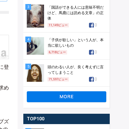
3
「国語ができる人には意味不明だ
けど、馬鹿には読める文章」の正
体
0
11,149
ビュー
4
「子供が欲しい」という人が、本
当に欲しいもの
0
6,718
ビュー
に登
5
頭のわるい人が、良く考えずに言
ってしまうこと
。
0
71,597
ビュー
求め
TOP100
ブズ