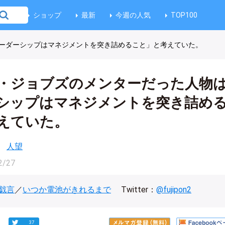
ショップ
最新
今週の人気
TOP100
ーダーシップはマネジメントを突き詰めること」と考えていた。
・ジョブズのメンターだった人物
シップはマネジメントを突き詰め
えていた。
人望
2/27
戯言
／
いつか電池がきれるまで
Twitter：
@fujipon2
37