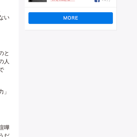
、
ない
のと
の人
で
力」
喧嘩
うだ