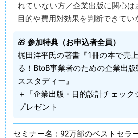
れていない方／企業出版に関心は
目的や費用対効果を判断できてい
🎁
参加特典（お申込者全員）
梶田洋平氏の著書『1冊の本で売
る！BtoB事業者のための企業出
ススタディー』
＋「企業出版・目的設計チェック
プレゼント
セミナー名：92万部のベストセラ