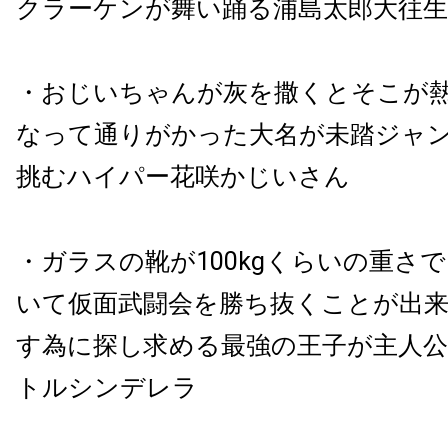
クラーケンが舞い踊る浦島太郎大往生
・おじいちゃんが灰を撒くとそこが
なって通りがかった大名が未踏ジャ
挑むハイパー花咲かじいさん
・ガラスの靴が100kgくらいの重さ
いて仮面武闘会を勝ち抜くことが出
す為に探し求める最強の王子が主人
トルシンデレラ