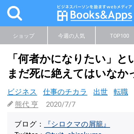
ショップ
今週の人気
TOP100
「何者かになりたい」と
まだ死に絶えてはいなか
ビジネス
仕事のチカラ
出世
転職
熊代 亨
2020/7/7
ブログ：
『シロクマの屑籠』