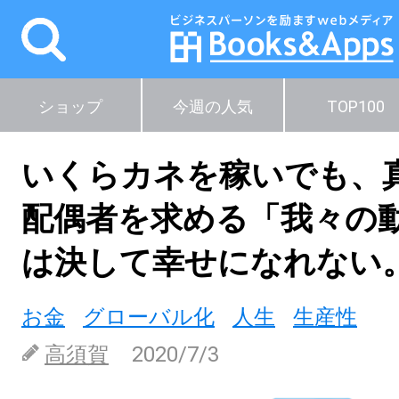
ショップ
今週の人気
TOP100
いくらカネを稼いでも、
配偶者を求める「我々の
は決して幸せになれない
お金
グローバル化
人生
生産性
高須賀
2020/7/3