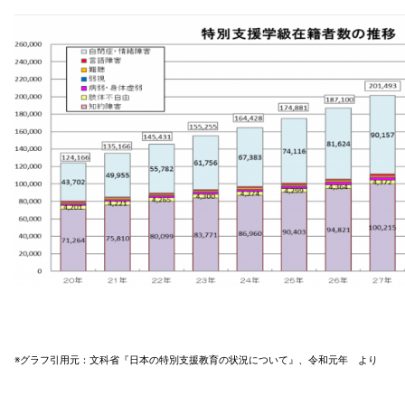
※グラフ引用元：文科省『日本の特別支援教育の状況について』、令和元年 より