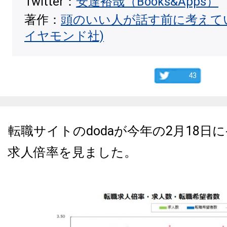
Twitter：
安達裕哉（Books&Apps）
著作：
頭のいい人が話す前に考えて
イヤモンド社)
43
転職サイトのdodaが今年の2月18日
求人倍率を見ました。