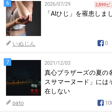
6
2026/07/29
2,899
ビ
「AIひじ」を罹患しま
0
いぬじん
7
2021/12/03
真心ブラザーズの夏の
スサマーヌード」には
在しない
pato
10