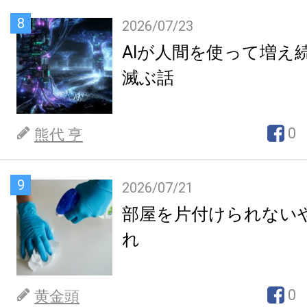
8
2026/07/23
AIが人間を使って増え
滅ぶ話
0
熊代 亨
9
2026/07/21
部屋を片付けられない
れ
0
黄金頭