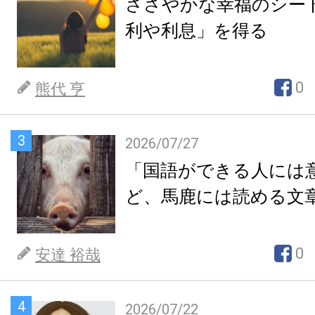
ささやかな幸福のシー
利や利息」を得る
0
熊代 亨
3
2026/07/27
「国語ができる人には
ど、馬鹿には読める文
0
安達 裕哉
4
2026/07/22