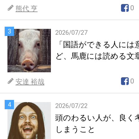
0
熊代 亨
3
2026/07/27
「国語ができる人には
ど、馬鹿には読める文
0
安達 裕哉
4
2026/07/22
頭のわるい人が、良く
しまうこと