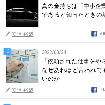
真の金持ちは「中小企
であると知ったときの
50
安達 裕哉
13
2022/03/24
「依頼された仕事をや
なぜあれほど言われて
いのか
19
安達 裕哉