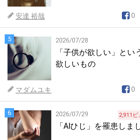
0
安達 裕哉
5
2026/07/28
「子供が欲しい」とい
欲しいもの
0
マダムユキ
6
2026/07/29
2,911
ビ
「AIひじ」を罹患しま