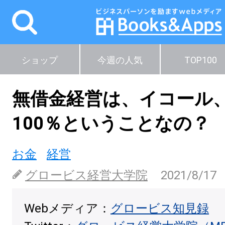
ショップ
今週の人気
TOP100
無借金経営は、イコール
100％ということなの？
お金
経営
グロービス経営大学院
2021/8/17
Webメディア：
グロービス知見録