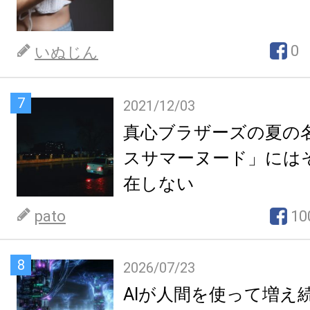
0
いぬじん
7
2021/12/03
真心ブラザーズの夏の
スサマーヌード」には
在しない
pato
10
8
2026/07/23
AIが人間を使って増え