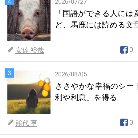
2
2026/07/27
「国語ができる人には
ど、馬鹿には読める文
0
安達 裕哉
3
2026/08/05
ささやかな幸福のシー
利や利息」を得る
0
熊代 亨