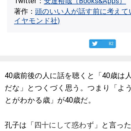
Twitter：
安達裕哉（Books&Apps）
著作：
頭のいい人が話す前に考えて
イヤモンド社)
82
40歳前後の人に話を聴くと「40歳は
だな」とつくづく思う。つまり「よ
とがわかる歳」が40歳だ。
孔子は「
四十にして惑わず
」と言っ