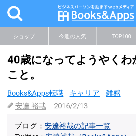
ショップ
今週の人気
TOP100
40歳になってようやくわ
こと。
Books&Apps転職
キャリア
雑感
安達 裕哉
2016/2/13
ブログ：
安達裕哉の記事一覧