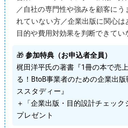
／自社の専門性や強みを顧客にう
れていない方／企業出版に関心は
目的や費用対効果を判断できてい
🎁
参加特典（お申込者全員）
梶田洋平氏の著書『1冊の本で売
る！BtoB事業者のための企業出
ススタディー』
＋「企業出版・目的設計チェック
プレゼント