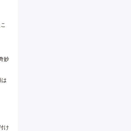
起こ
奇妙
額は
付け