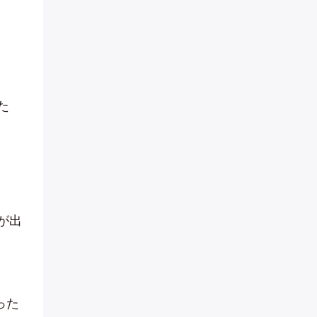
た
が出
った