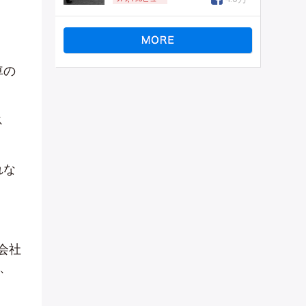
車の
ス
れな
会社
、