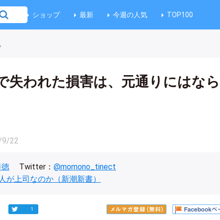
ショップ
最新
今週の人気
TOP100
。
で失われた損害は、元通りにはな
/9/22
泰徳
Twitter：
@momono_tinect
人が上司なのか（新潮新書）
1