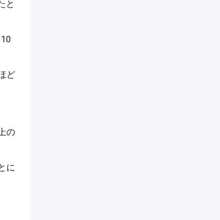
たと
10
ほど
上の
とに