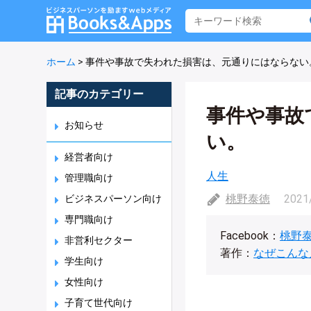
ホーム
>
事件や事故で失われた損害は、元通りにはならない
記事のカテゴリー
事件や事故
お知らせ
い。
経営者向け
人生
管理職向け
桃野泰徳
2021
ビジネスパーソン向け
専門職向け
Facebook：
桃野
非営利セクター
著作：
なぜこんな
学生向け
女性向け
子育て世代向け