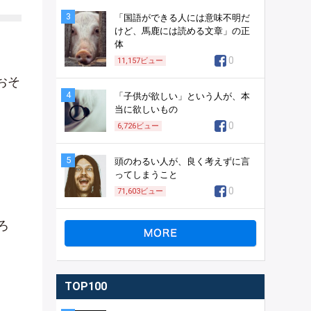
3
「国語ができる人には意味不明だ
けど、馬鹿には読める文章」の正
体
0
11,157
ビュー
おそ
4
「子供が欲しい」という人が、本
当に欲しいもの
0
6,726
ビュー
5
頭のわるい人が、良く考えずに言
ってしまうこと
0
71,603
ビュー
ろ
TOP100