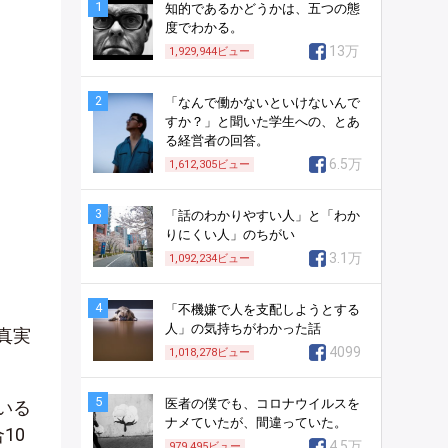
1
知的であるかどうかは、五つの態
度でわかる。
13万
1,929,944
ビュー
2
「なんで働かないといけないんで
すか？」と聞いた学生への、とあ
る経営者の回答。
6.5万
1,612,305
ビュー
3
「話のわかりやすい人」と「わか
りにくい人」のちがい
3.1万
1,092,234
ビュー
4
「不機嫌で人を支配しようとする
人」の気持ちがわかった話
真実
4099
1,018,278
ビュー
5
医者の僕でも、コロナウイルスを
いる
ナメていたが、間違っていた。
10
4.5万
979,495
ビュー