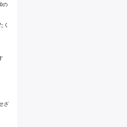
0の
たく
す
せざ