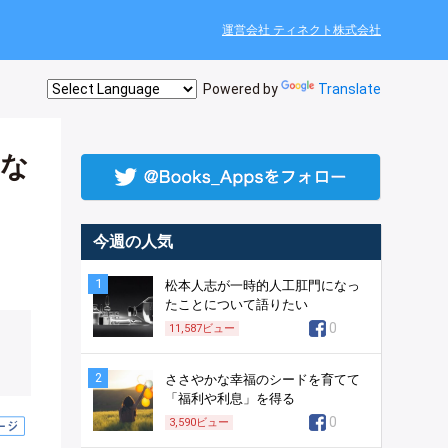
運営会社 ティネクト株式会社
Powered by
Translate
らな
今週の人気
1
松本人志が一時的人工肛門になっ
たことについて語りたい
0
11,587
ビュー
2
ささやかな幸福のシードを育てて
「福利や利息」を得る
0
3,590
ビュー