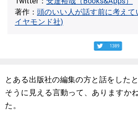
Twitter：
安達裕哉（Books&Apps）
著作：
頭のいい人が話す前に考えて
イヤモンド社)
1389
とある出版社の編集の方と話をした
そうに見える言動って、ありますか
た。