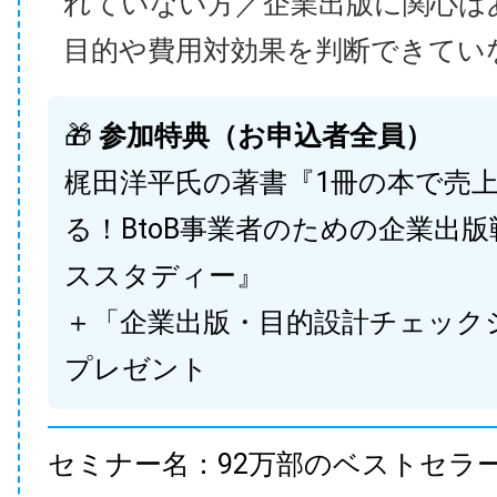
れていない方／企業出版に関心は
目的や費用対効果を判断できてい
🎁
参加特典（お申込者全員）
梶田洋平氏の著書『1冊の本で売
る！BtoB事業者のための企業出
ススタディー』
＋「企業出版・目的設計チェック
プレゼント
セミナー名：92万部のベストセラ