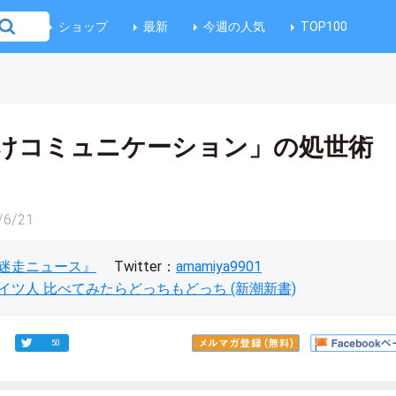
ショップ
最新
今週の人気
TOP100
けコミュニケーション」の処世術
/6/21
迷走ニュース』
Twitter：
amamiya9901
イツ人 比べてみたらどっちもどっち (新潮新書)
50