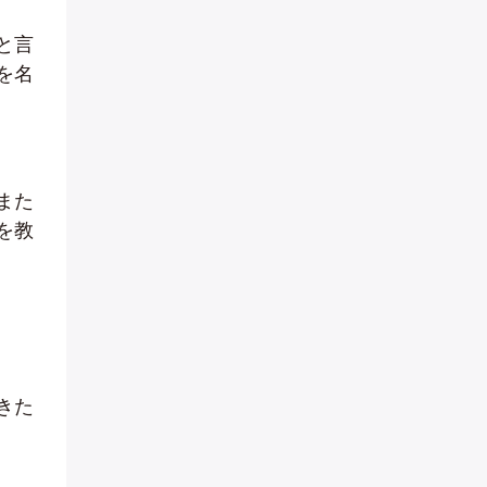
と言
を名
また
を教
きた