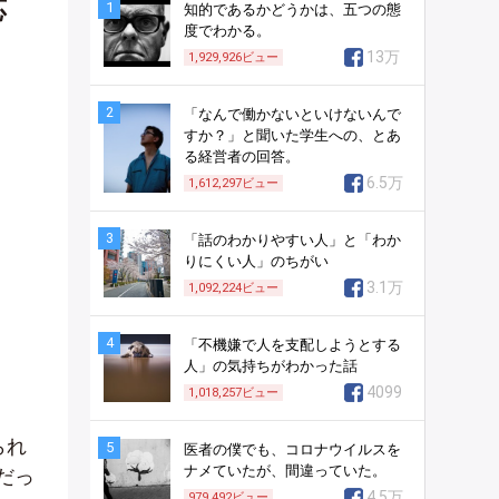
応
1
知的であるかどうかは、五つの態
度でわかる。
13万
1,929,926
ビュー
2
「なんで働かないといけないんで
すか？」と聞いた学生への、とあ
る経営者の回答。
6.5万
1,612,297
ビュー
3
「話のわかりやすい人」と「わか
りにくい人」のちがい
3.1万
1,092,224
ビュー
4
「不機嫌で人を支配しようとする
人」の気持ちがわかった話
4099
1,018,257
ビュー
られ
5
医者の僕でも、コロナウイルスを
ナメていたが、間違っていた。
だっ
4.5万
979,492
ビュー