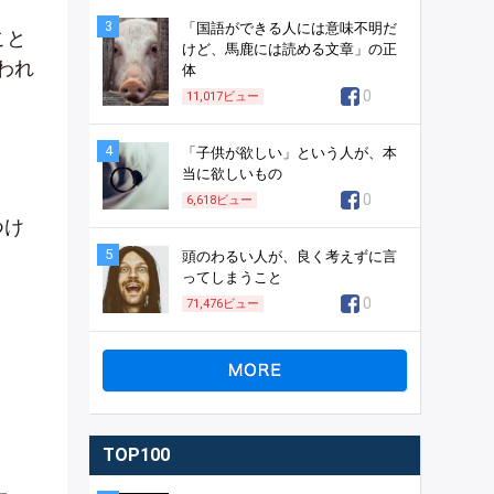
3
「国語ができる人には意味不明だ
こと
けど、馬鹿には読める文章」の正
われ
体
0
11,017
ビュー
4
「子供が欲しい」という人が、本
当に欲しいもの
0
6,618
ビュー
つけ
5
頭のわるい人が、良く考えずに言
ってしまうこと
0
71,476
ビュー
TOP100