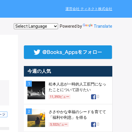
運営会社 ティネクト株式会社
Powered by
Translate
今週の人気
1
松本人志が一時的人工肛門になっ
たことについて語りたい
0
11,393
ビュー
2
ささやかな幸福のシードを育てて
「福利や利息」を得る
0
3,322
ビュー