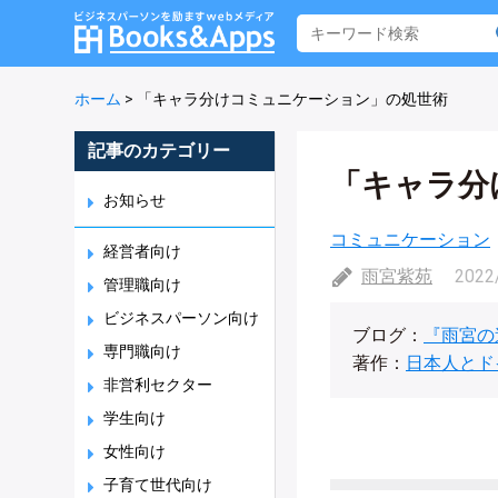
ホーム
>
「キャラ分けコミュニケーション」の処世術
記事のカテゴリー
「キャラ分
お知らせ
コミュニケーション
経営者向け
雨宮紫苑
2022
管理職向け
ビジネスパーソン向け
ブログ：
『雨宮の
専門職向け
著作：
日本人とド
非営利セクター
学生向け
女性向け
子育て世代向け