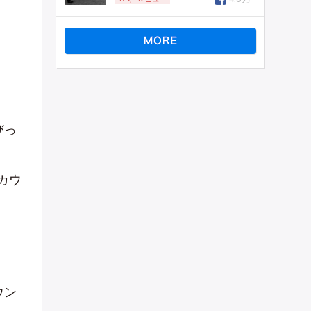
。
びっ
カウ
ウン