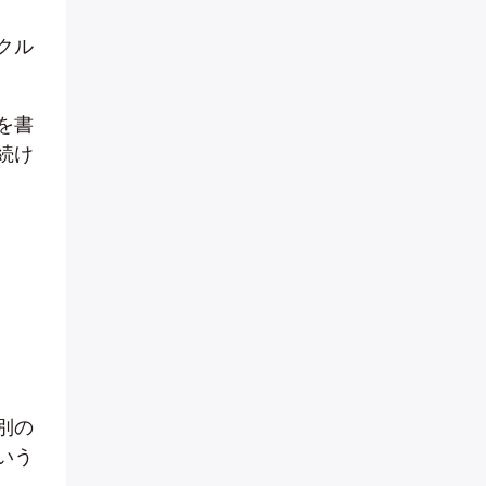
クル
を書
続け
別の
いう