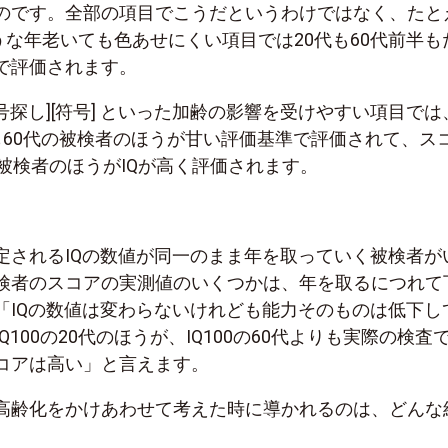
のです。全部の項目でこうだというわけではなく、たと
ような年老いても色あせにくい項目では20代も60代前半も
で評価されます。
[記号探し][符号] といった加齢の影響を受けやすい項目では
も60代の被検者のほうが甘い評価基準で評価されて、ス
被検者のほうがIQが高く評価されます。
定されるIQの数値が同一のまま年を取っていく被検者が
検者のスコアの実測値のいくつかは、年を取るにつれて
「IQの数値は変わらないけれども能力そのものは低下し
Q100の20代のほうが、IQ100の60代よりも実際の検査
コアは高い」と言えます。
高齢化をかけあわせて考えた時に導かれるのは、どんな