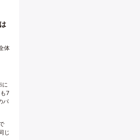
は
全体
布に
も7
のパ
で
同じ