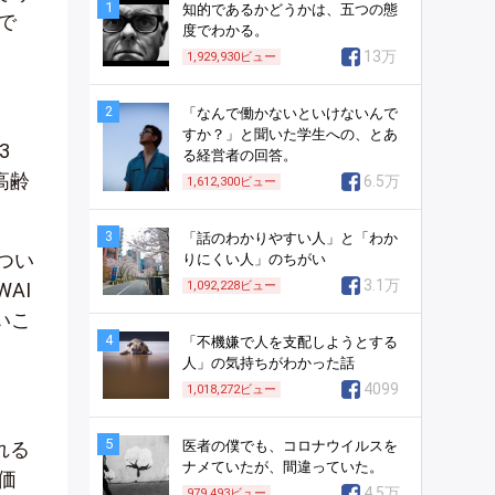
1
知的であるかどうかは、五つの態
で
度でわかる。
13万
1,929,930
ビュー
2
「なんで働かないといけないんで
すか？」と聞いた学生への、とあ
3
る経営者の回答。
高齢
6.5万
1,612,300
ビュー
3
「話のわかりやすい人」と「わか
つい
りにくい人」のちがい
3.1万
AI
1,092,228
ビュー
いこ
4
「不機嫌で人を支配しようとする
人」の気持ちがわかった話
4099
1,018,272
ビュー
5
れる
医者の僕でも、コロナウイルスを
ナメていたが、間違っていた。
価
4.5万
979,493
ビュー