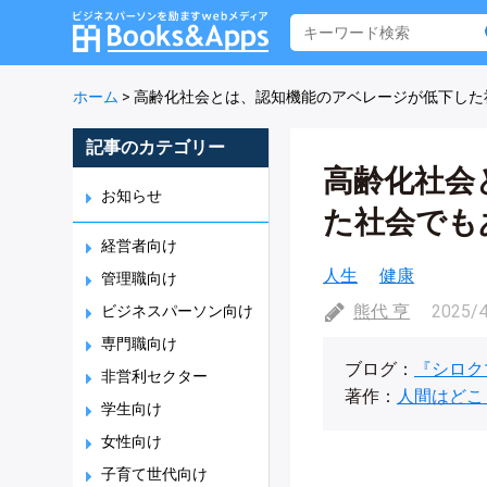
ホーム
>
高齢化社会とは、認知機能のアベレージが低下した
記事のカテゴリー
高齢化社会
お知らせ
た社会でも
経営者向け
人生
健康
管理職向け
熊代 亨
2025/
ビジネスパーソン向け
専門職向け
ブログ：
『シロク
非営利セクター
著作：
人間はどこ
学生向け
女性向け
子育て世代向け