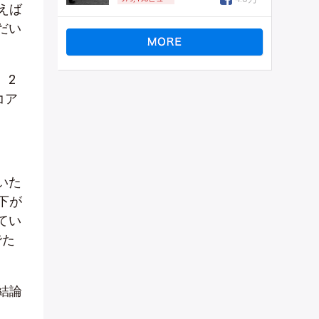
えば
だい
、2
コア
いた
下が
てい
でた
結論