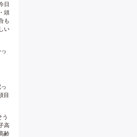
今日
・頭
合も
しい
かっ
配っ
項目
そう
子高
高齢