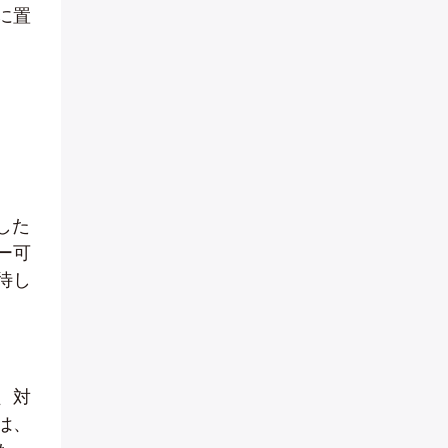
に置
した
ー可
待し
、対
は、