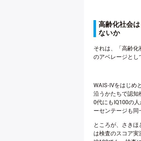
高齢化社会は
ないか
それは、「高齢化
のアベレージとし
WAIS-IVをは
沿うかたちで認知機
0代にもIQ100の
ーセンテージも同
ところが、さきほど
は検査のスコア実