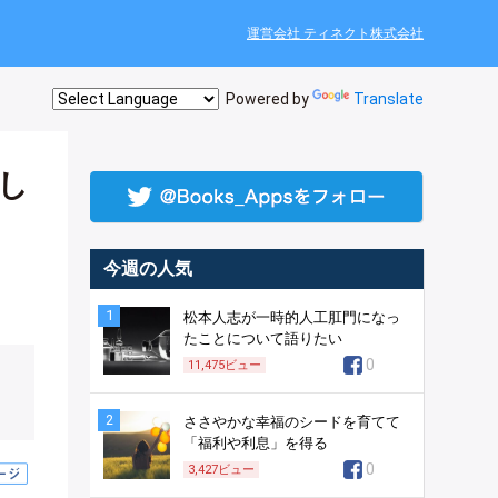
運営会社 ティネクト株式会社
Powered by
Translate
し
今週の人気
1
松本人志が一時的人工肛門になっ
たことについて語りたい
0
11,475
ビュー
2
ささやかな幸福のシードを育てて
「福利や利息」を得る
0
3,427
ビュー