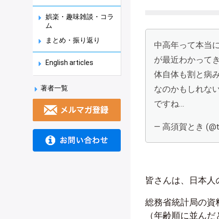
娯楽・趣味雑談・コラ
ム
まとめ・振り返り
中高年って本当
が最近わかって
English articles
体自体も割と病
著者一覧
なのかもしれな
ですね…
— 高須賀とき (@tak
皆さんは、日本人
総務省統計局の資
（年齢順に並んだ