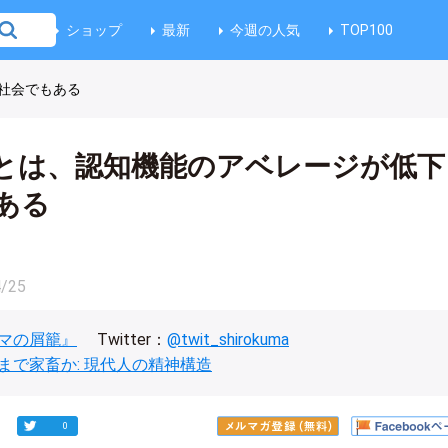
ショップ
最新
今週の人気
TOP100
社会でもある
とは、認知機能のアベレージが低下
ある
4/25
マの屑籠』
Twitter：
@twit_shirokuma
まで家畜か: 現代人の精神構造
0