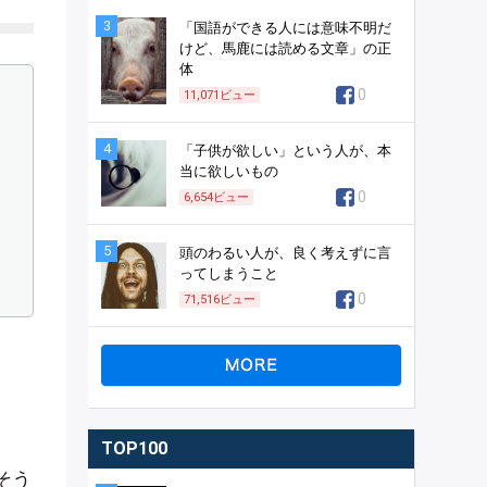
3
「国語ができる人には意味不明だ
けど、馬鹿には読める文章」の正
体
0
11,071
ビュー
4
「子供が欲しい」という人が、本
当に欲しいもの
0
6,654
ビュー
5
頭のわるい人が、良く考えずに言
ってしまうこと
0
71,516
ビュー
TOP100
そう