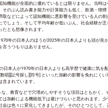
認知機能が全面的に優れているとは限りません。当時は
、そのぶん読み書き能力や計算能力も低く、飲酒・喫煙
摂取などによって認知機能に悪影響を受けている人の割
たでしょう。そして平均年齢が低いぶん、社会経験が乏
ったとも想像されます。
970年の日本人のほうが2025年の日本人よりも頭が良
を言うつもりはありません。
年の日本人が1970年の日本人よりも高学歴で健康に気を
[数唱][記号探し][符号] といった加齢の影響を免れにくい
は含まれています。
のような、教育などで穴埋めしやすそうな項目はともかく、
ては加齢による機能低下は避けづらいと思われます。少
社会は色々に変化してきましたが、そのひとつとして、