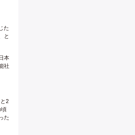
じた
、と
日本
能社
と2
の頃
った