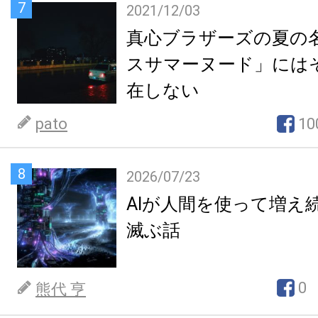
7
2021/12/03
真心ブラザーズの夏の
スサマーヌード」には
在しない
pato
10
8
2026/07/23
AIが人間を使って増え
滅ぶ話
0
熊代 亨