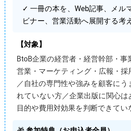
✓ 一冊の本を、Web記事、メル
ビナー、営業活動へ展開する考
【対象】
BtoB企業の経営者・経営幹部・事
営業・マーケティング・広報・採
／自社の専門性や強みを顧客にう
れていない方／企業出版に関心は
目的や費用対効果を判断できてい
🎁
参加特典（お申込者全員）