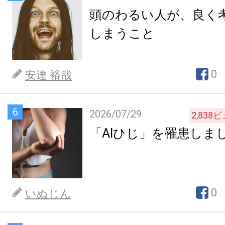
頭のわるい人が、良く
しまうこと
0
安達 裕哉
6
2026/07/29
2,838
ビ
「AIひじ」を罹患しま
0
いぬじん