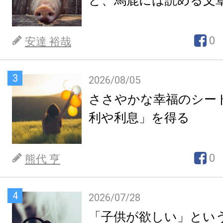
ど、馬鹿には読める文
0
安達 裕哉
3
2026/08/05
ささやかな幸福のシー
利や利息」を得る
0
熊代 亨
4
2026/07/28
「子供が欲しい」とい