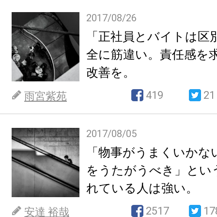
2017/08/26
「正社員とバイトは区
全に筋違い。責任感を
改善を。
419
21
雨宮紫苑
2017/08/05
「物事がうまくいかな
をうたがうべき」とい
れている人は強い。
2517
17
安達 裕哉