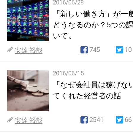
2016/06/28
「新しい働き方」が一
どうなるのか？5つの
いて。
745
10
安達 裕哉
2016/06/15
「なぜ会社員は稼げな
てくれた経営者の話
2541
66
安達 裕哉