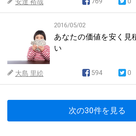
769
0
安達 裕哉
2016/05/02
あなたの価値を安く見
い
594
0
大島 里絵
次の30件を見る