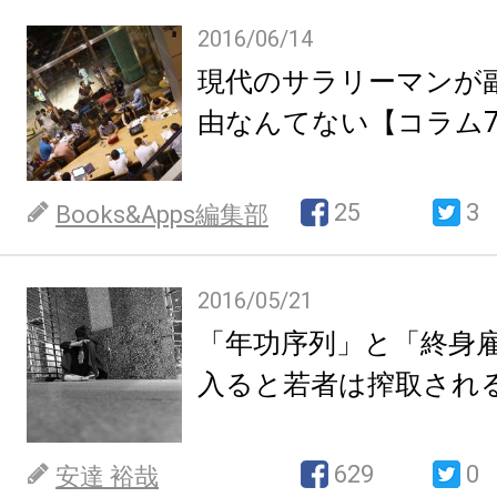
2016/06/14
現代のサラリーマンが
由なんてない【コラム
25
3
Books&Apps編集部
2016/05/21
「年功序列」と「終身
入ると若者は搾取され
629
0
安達 裕哉