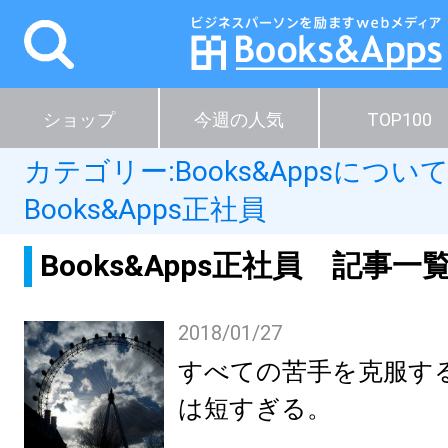
ショップ
今週の人気
TOP100
カテゴリー:
Books&Appsについ
Books&Apps正社員
Books&Apps正社員 記事一
2018/01/27
すべての苦手を克服す
は短すぎる。