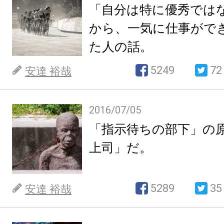
「自分は特に優秀では
から、一気に仕事がで
た人の話。
5249
72
安達 裕哉
2016/07/05
「指示待ちの部下」の
上司」だ。
5289
35
安達 裕哉