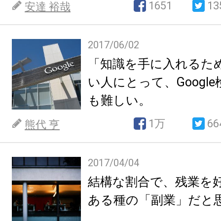
1651
13
安達 裕哉
2017/06/02
「知識を手に入れるた
い人にとって、Googl
も難しい。
1万
66
熊代 亨
2017/04/04
結構な割合で、残業を
ある種の「副業」だと