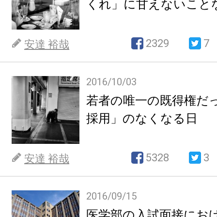
くれ」に甘えないこと
2329
7
安達 裕哉
2016/10/03
若者の唯一の既得権だ
採用」のなくなる日
5328
3
安達 裕哉
2016/09/15
医学部の入試面接にお