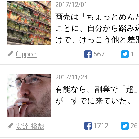
2017/12/01
商売は「ちょっとめん
ことに、自分から踏み
けで、けっこう他と差
fujipon
567
1
2017/11/24
有能なら、副業で「超
が、すでに来ていた。
1712
26
安達 裕哉