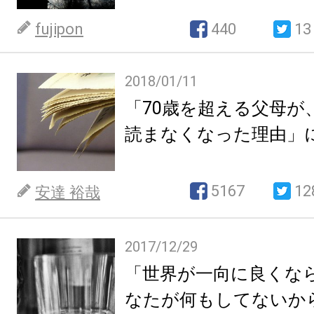
fujipon
440
13
2018/01/11
「70歳を超える父母が
読まなくなった理由」
5167
12
安達 裕哉
2017/12/29
「世界が一向に良くな
なたが何もしてないか