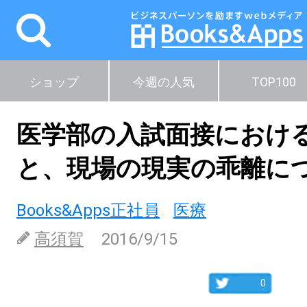
ショップ
今週の人気
TOP100
医学部の入試面接におけ
と、現場の現実の乖離に
Books&Apps正社員
医療
高須賀
2016/9/15
0