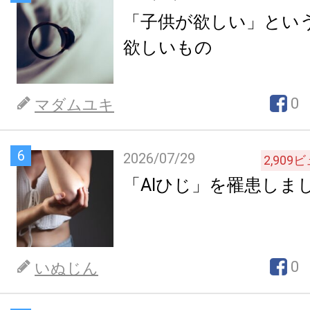
「子供が欲しい」とい
欲しいもの
0
マダムユキ
6
2026/07/29
2,909
ビ
「AIひじ」を罹患しま
0
いぬじん