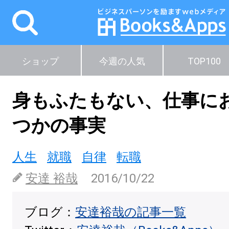
ショップ
今週の人気
TOP100
身もふたもない、仕事に
つかの事実
人生
就職
自律
転職
安達 裕哉
2016/10/22
ブログ：
安達裕哉の記事一覧