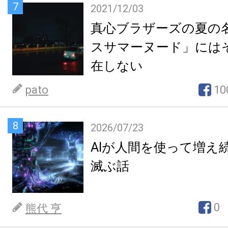
7
2021/12/03
真心ブラザーズの夏の
スサマーヌード」には
在しない
pato
10
8
2026/07/23
AIが人間を使って増え
滅ぶ話
0
熊代 亨