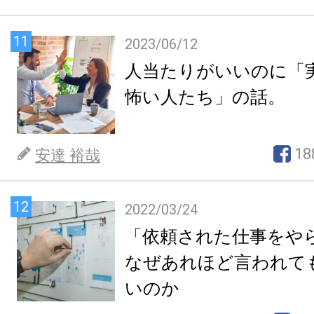
11
2023/06/12
人当たりがいいのに「
怖い人たち」の話。
18
安達 裕哉
12
2022/03/24
「依頼された仕事をや
なぜあれほど言われて
いのか