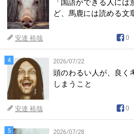
「国語ができる人には
ど、馬鹿には読める文
0
安達 裕哉
4
2026/07/22
頭のわるい人が、良く
しまうこと
0
安達 裕哉
5
2026/07/28