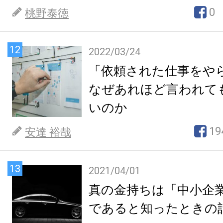
0
桃野泰徳
12
2022/03/24
「依頼された仕事をや
なぜあれほど言われて
いのか
19
安達 裕哉
13
2021/04/01
真の金持ちは「中小企
であると知ったときの