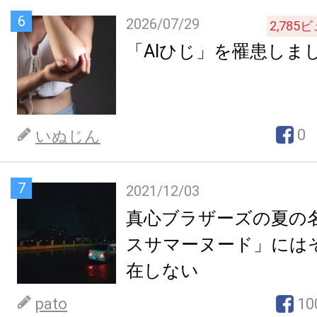
6
2026/07/29
2,785
ビ
「AIひじ」を罹患しま
0
いぬじん
7
2021/12/03
真心ブラザーズの夏の
スサマーヌード」には
在しない
pato
10