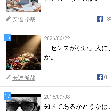
18
安達 裕哉
16
2026/06/22
「センスがない」人に
か。
0
安達 裕哉
17
2015/09/08
知的であるかどうかは