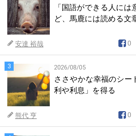
「国語ができる人には
ど、馬鹿には読める文
0
安達 裕哉
3
2026/08/05
ささやかな幸福のシー
利や利息」を得る
0
熊代 亨