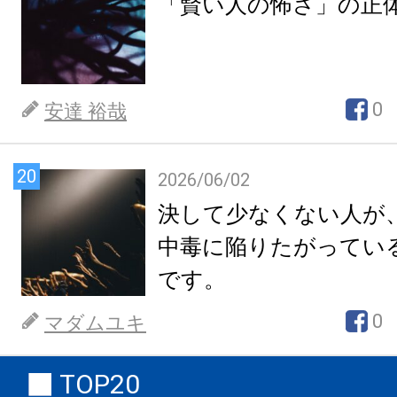
「賢い人の怖さ」の正
0
安達 裕哉
20
2026/06/02
決して少なくない人が
中毒に陥りたがってい
です。
0
マダムユキ
TOP20