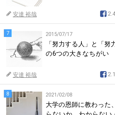
2.
安達 裕哉
7
2015/07/17
「努力する人」と「努
の6つの大きなちがい
2.
安達 裕哉
8
2021/02/08
大学の恩師に教わった
らないか、わからない