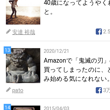
40歳になってようやく
と。
2.
安達 裕哉
13
2020/12/21
Amazonで「鬼滅の刃
買ってしまったのに、
み始める気になれない
pato
3
14
2015/04/03