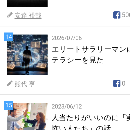
50
安達 裕哉
14
2026/07/06
エリートサラリーマン
テラシーを見た
0
熊代 亨
15
2023/06/12
人当たりがいいのに「
怖い人たち」の話。