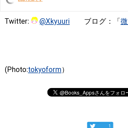
Twitter:
@Xkyuuri
ブログ：「
微
(Photo:
tokyoform
）
1