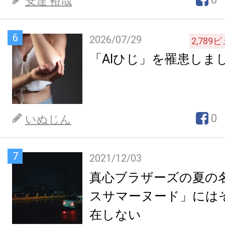
安達 裕哉
6
2026/07/29
2,789
ビ
「AIひじ」を罹患しま
0
いぬじん
7
2021/12/03
真心ブラザーズの夏の
スサマーヌード」には
在しない