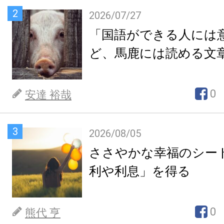
2
2026/07/27
「国語ができる人には
ど、馬鹿には読める文
0
安達 裕哉
3
2026/08/05
ささやかな幸福のシー
利や利息」を得る
0
熊代 亨