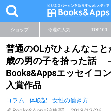
ショップ
今週の人気
TOP100
普通のOLがひょんなこと
歳の男の子を拾った話
Books&Appsエッセイ
入賞作品
コラム
体験記
女性の働き方
Books&Apps編集部
2018/12/26