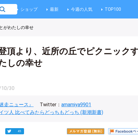
ショップ
最新
今週の人気
TOP100
とがわたしの幸せ
登頂より、近所の丘でピクニック
たしの幸せ
/10/30
迷走ニュース』
Twitter：
amamiya9901
イツ人 比べてみたらどっちもどっち (新潮新書)
45