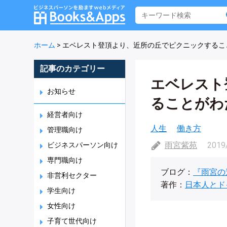
ホーム
>
エベレスト登頂より、近所の丘でピクニックするこ
記事のカテゴリー
エベレスト
お知らせ
ることがわ
経営者向け
人生
働き方
管理職向け
雨宮紫苑
2019
ビジネスパーソン向け
専門職向け
ブログ：
『雨宮の
非営利セクター
著作：
日本人とド
学生向け
女性向け
子育て世代向け