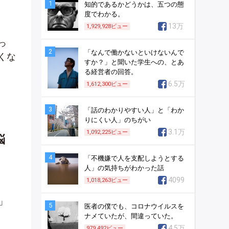
1
知的であるかどうかは、五つの態
度でわかる。
13万
1,929,928
ビュー
っ
2
「なんで働かないといけないんで
くな
すか？」と聞いた学生への、とあ
る経営者の回答。
6.5万
1,612,300
ビュー
3
「話のわかりやすい人」と「わか
りにくい人」のちがい
3.1万
1,092,225
ビュー
悩
4
「不機嫌で人を支配しようとする
人」の気持ちがわかった話
4099
1,018,263
ビュー
」
5
医者の僕でも、コロナウイルスを
ナメていたが、間違っていた。
4.5万
979,492
ビュー