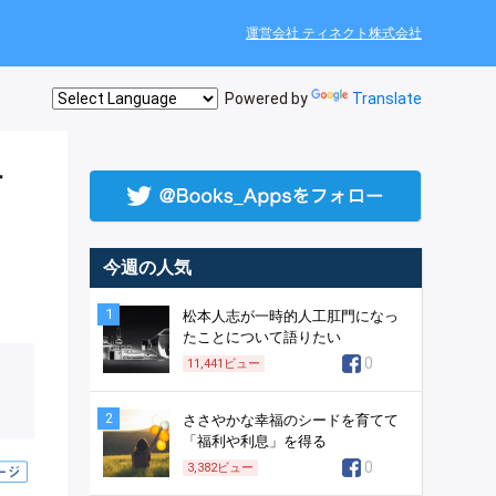
運営会社 ティネクト株式会社
Powered by
Translate
す
今週の人気
1
松本人志が一時的人工肛門になっ
たことについて語りたい
0
11,441
ビュー
2
ささやかな幸福のシードを育てて
「福利や利息」を得る
0
3,382
ビュー