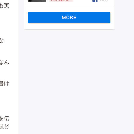
も実
な
なん
書け
を伝
ほど