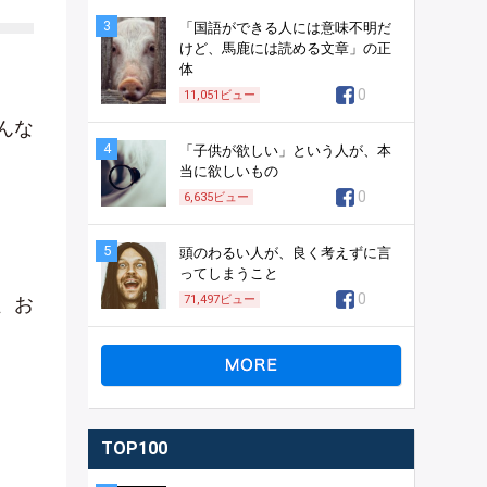
3
「国語ができる人には意味不明だ
けど、馬鹿には読める文章」の正
体
0
11,051
ビュー
んな
4
「子供が欲しい」という人が、本
当に欲しいもの
0
6,635
ビュー
5
頭のわるい人が、良く考えずに言
ってしまうこと
0
、お
71,497
ビュー
TOP100