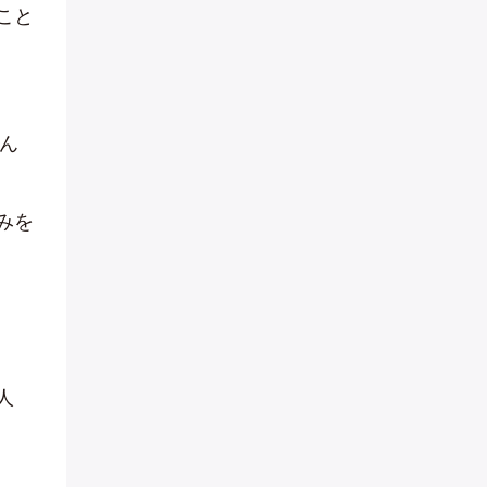
こと
ん
みを
人